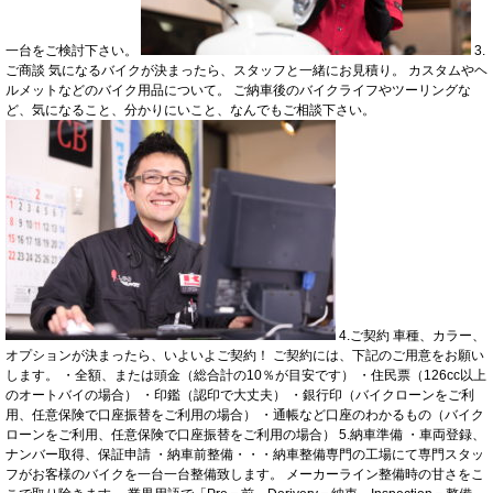
一台をご検討下さい。
3.
ご商談 気になるバイクが決まったら、スタッフと一緒にお見積り。 カスタムやヘ
ルメットなどのバイク用品について。 ご納車後のバイクライフやツーリングな
ど、気になること、分かりにいこと、なんでもご相談下さい。
4.ご契約 車種、カラー、
オプションが決まったら、いよいよご契約！ ご契約には、下記のご用意をお願い
します。 ・全額、または頭金（総合計の10％が目安です） ・住民票（126cc以上
のオートバイの場合） ・印鑑（認印で大丈夫） ・銀行印（バイクローンをご利
用、任意保険で口座振替をご利用の場合） ・通帳など口座のわかるもの（バイク
ローンをご利用、任意保険で口座振替をご利用の場合） 5.納車準備 ・車両登録、
ナンバー取得、保証申請 ・納車前整備・・・納車整備専門の工場にて専門スタッ
フがお客様のバイクを一台一台整備致します。 メーカーライン整備時の甘さをこ