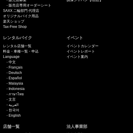
販売店募集
損保ジャパン【i自賠】
販売店専用オーダーシート
SAXX 二輪部門 代理店
オリジナルバイク用品
楽天ショップ
Tax-Free Shop
レンタルバイク
イベント
レンタル店舗一覧
イベントカレンダー
料金・車種一覧・申込
イベントレポート
Language
イベント案内
中文
Français
Deutsch
Español
Malaysia
Indonesia
ภาษาไทย
文言
العربية
한국어
English
店舗一覧
法人事業部