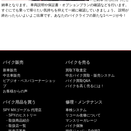
納車となります。 車両説明や保証書・オプションプランの確認などを行います。
すぐにでも乗って帰りたい気持ちを抑えて一緒に確認していきましょう。 説明が
終わったらいよいよご出庫です。あなたのバイクライフの新たな1ページが今！
バイク販売
バイクを売る
新車販売
買取下取査定
中古車販売
中古バイク買取・販売システム
ピアジオ・ベスパコーナーショッ
バイク買取Q&A
プ
バイクを高く売るには！
お客様からの声
バイク用品を買う
修理・メンテナンス
SPY MXゴーグル 代理店
車検システム
SPYのヒストリー
リコール改修について
取扱商品紹介
マンスリーガレージ
取扱店一覧
バイク保険