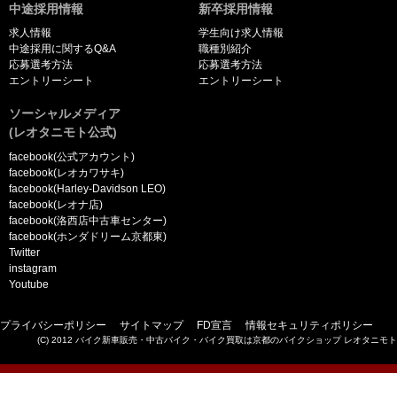
中途採用情報
新卒採用情報
求人情報
学生向け求人情報
中途採用に関するQ&A
職種別紹介
応募選考方法
応募選考方法
エントリーシート
エントリーシート
ソーシャルメディア
(レオタニモト公式)
facebook(公式アカウント)
facebook(レオカワサキ)
facebook(Harley-Davidson LEO)
facebook(レオナ店)
facebook(洛西店中古車センター)
facebook(ホンダドリーム京都東)
Twitter
instagram
Youtube
プライバシーポリシー
サイトマップ
FD宣言
情報セキュリティポリシー
(C) 2012 バイク新車販売・中古バイク・バイク買取は京都のバイクショップ レオタニモト