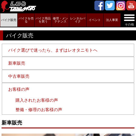
バイクを売
バイク用品
修理・メン
レンタルバ
バイク販売
イベント
法人事業
る
を買う
テナンス
イク
その他
バイク販売
バイク選びで迷ったら、まずはレオタニモトへ
新車販売
中古車販売
お客様の声
購入されたお客様の声
整備・修理のお客様の声
新車販売