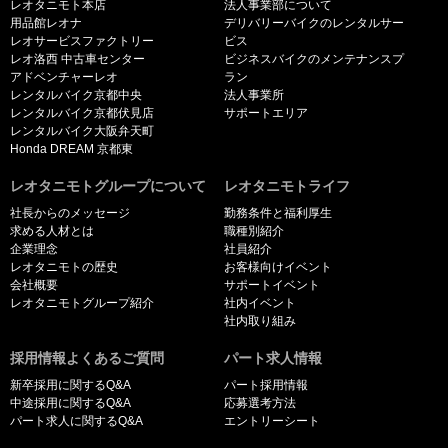
レオタニモト本店
法人事業部について
用品館レオナ
デリバリーバイクのレンタルサー
レオサービスファクトリー
ビス
レオ洛西 中古車センター
ビジネスバイクのメンテナンスプ
アドベンチャーレオ
ラン
レンタルバイク京都中央
法人事業所
レンタルバイク京都伏見店
サポートエリア
レンタルバイク大阪弁天町
Honda DREAM 京都東
レオタニモトグループについて
レオタニモトライフ
社長からのメッセージ
勤務条件と福利厚生
求める人材とは
職種別紹介
企業理念
社員紹介
レオタニモトの歴史
お客様向けイベント
会社概要
サポートイベント
レオタニモトグループ紹介
社内イベント
社内取り組み
採用情報よくあるご質問
パート求人情報
新卒採用に関するQ&A
パート採用情報
中途採用に関するQ&A
応募選考方法
パート求人に関するQ&A
エントリーシート