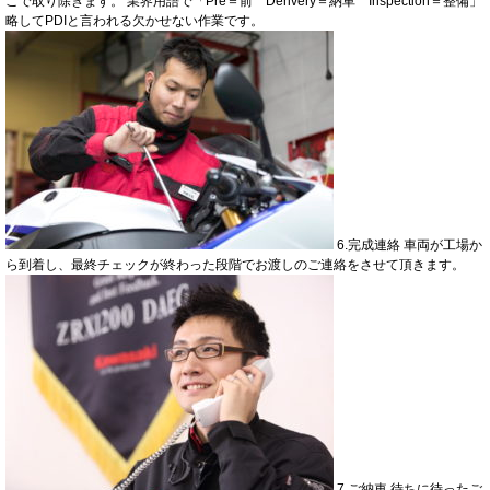
こで取り除きます。 業界用語で「Pre＝前 Derivery＝納車 Inspection＝整備」
略してPDIと言われる欠かせない作業です。
6.完成連絡 車両が工場か
ら到着し、最終チェックが終わった段階でお渡しのご連絡をさせて頂きます。
7.ご納車 待ちに待ったご