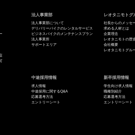
法人事業部
レオタニモトグ
法人事業部について
社長からのメッセ
デリバリーバイクのレンタルサービス
求める人材とは
ー
ビジネスバイクのメンテナンスプラン
企業理念
法人事業所
レオタニモトの歴
サポートエリア
会社概要
レオタニモトグル
店
町
中途採用情報
新卒採用情報
求人情報
学生向け求人情報
中途採用に関するQ&A
職種別紹介
応募選考方法
応募選考方法
エントリーシート
エントリーシート