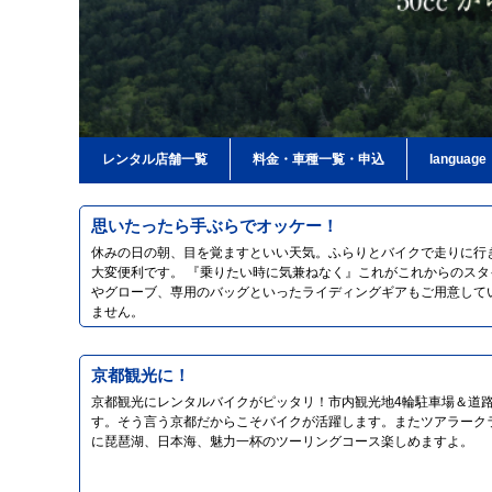
レンタル店舗一覧
料金・車種一覧・申込
language
思いたったら手ぶらでオッケー！
休みの日の朝、目を覚ますといい天気。ふらりとバイクで走りに行
大変便利です。 『乗りたい時に気兼ねなく』これがこれからのスタ
やグローブ、専用のバッグといったライディングギアもご用意して
ません。
京都観光に！
京都観光にレンタルバイクがピッタリ！市内観光地4輪駐車場＆道
す。そう言う京都だからこそバイクが活躍します。またツアラーク
に琵琶湖、日本海、魅力一杯のツーリングコース楽しめますよ。