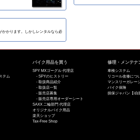
がかかります。しかしレンタルなら必
バイク用品を買う
修理・メンテナ
SPY MXゴーグル 代理店
車検システム
ステム
SPYのヒストリー
リコール改修につ
取扱商品紹介
マンスリーガレー
取扱店一覧
バイク保険
販売店募集
損保ジャパン【i自
販売店専用オーダーシート
SAXX 二輪部門 代理店
オリジナルバイク用品
楽天ショップ
Tax-Free Shop