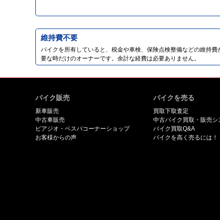
維持費不要
バイクを所有していると、税金や車検、保険点検整備などの維持費
要な時だけのオーナーです。余計な経費は必要ありません。
バイク販売
バイクを売る
新車販売
買取下取査定
中古車販売
中古バイク買取・販売シ
ピアジオ・ベスパコーナーショップ
バイク買取Q&A
お客様からの声
バイクを高く売るには！