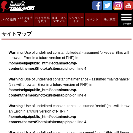
バイクを売
バイク用品
修理・メン
レンタルバ
バイク販売
イベント
法人事業
る
を買う
テナンス
イク
その他
サイトマップ
Warning
: Use of undefined constant bikedeal - assumed 'bikedeal' (this will
throw an Error in a future version of PHP) in
/home/seiga/public_html/leotanimoto/wp-
content/themes/Shotoku/sitemap.php
on line
4
Warning
: Use of undefined constant maintenance - assumed 'maintenance'
(this will throw an Error in a future version of PHP) in
/home/seiga/public_html/leotanimoto/wp-
content/themes/Shotoku/sitemap.php
on line
4
Warning
: Use of undefined constant rental - assumed 'rental' (this will throw
an Error in a future version of PHP) in
/home/seiga/public_html/leotanimoto/wp-
content/themes/Shotoku/sitemap.php
on line
4
Warning
: Use of undefined constant event - assumed 'event' (this will throw