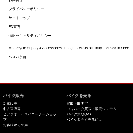
お問合せ
プライバシーポリシー
サイトマップ
FD宣言
情報セキュリティポリシー
Motorcycle Supply & Accessories shop, LEONA is officially licensed tax free.
ベスパ京都
バイク販売
バイクを売る
新車販売
買取下取査定
中古車販売
中古バイク買取・販売システム
ピアジオ・ベスパコーナーショッ
バイク買取Q&A
プ
バイクを高く売るには！
お客様からの声