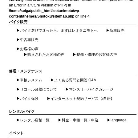
an Error in a future version of PHP) in
/home/seiga/public_html/leotanimoto/wp-
content/themes/Shotoku/sitemap.php
on line
4
バイク販売
バイク選びで迷ったら、まずはレオタニモトへ
新車販売
中古車販売
お客様の声
購入されたお客様の声
整備・修理のお客様の声
修理・メンテナンス
車検システム
よくある質問と回答 Q&A
リコール改修について
マンスリーバイクガレージ
バイク保険
インターネット契約サービス【i自賠】
レンタルバイク
レンタル店舗一覧
料金・車種一覧・申込
language
イベント