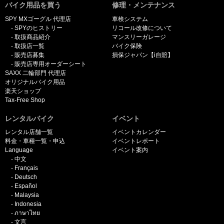
バイク用品を買う
修理・メンテナンス
SPY MXゴーグル 代理店
車検システム
SPYのヒストリー
リコール改修について
取扱商品紹介
マンスリーガレージ
取扱店一覧
バイク保険
販売店募集
損保ジャパン【i自賠】
販売店専用オーダーシート
SAXX 二輪部門 代理店
オリジナルバイク用品
楽天ショップ
Tax-Free Shop
レンタルバイク
イベント
レンタル店舗一覧
イベントカレンダー
料金・車種一覧・申込
イベントレポート
Language
イベント案内
中文
Français
Deutsch
Español
Malaysia
Indonesia
ภาษาไทย
文言