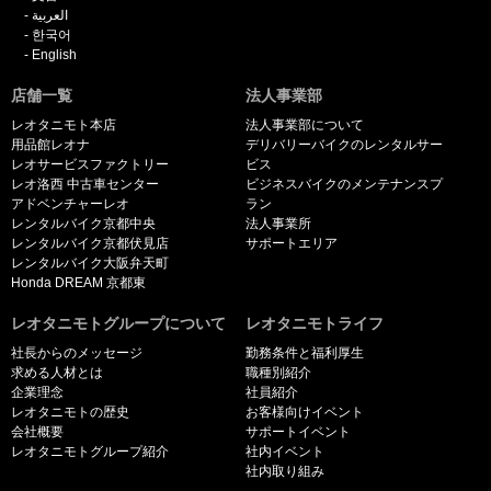
العربية
한국어
English
店舗一覧
法人事業部
レオタニモト本店
法人事業部について
用品館レオナ
デリバリーバイクのレンタルサー
レオサービスファクトリー
ビス
レオ洛西 中古車センター
ビジネスバイクのメンテナンスプ
アドベンチャーレオ
ラン
レンタルバイク京都中央
法人事業所
レンタルバイク京都伏見店
サポートエリア
レンタルバイク大阪弁天町
Honda DREAM 京都東
レオタニモトグループについて
レオタニモトライフ
社長からのメッセージ
勤務条件と福利厚生
求める人材とは
職種別紹介
企業理念
社員紹介
レオタニモトの歴史
お客様向けイベント
会社概要
サポートイベント
レオタニモトグループ紹介
社内イベント
社内取り組み