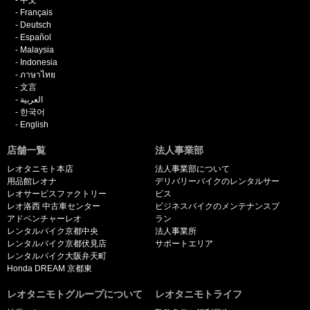
Français
Deutsch
Español
Malaysia
Indonesia
ภาษาไทย
文言
العربية
한국어
English
店舗一覧
法人事業部
レオタニモト本店
法人事業部について
用品館レオナ
デリバリーバイクのレンタルサー
レオサービスファクトリー
ビス
レオ洛西 中古車センター
ビジネスバイクのメンテナンスプ
アドベンチャーレオ
ラン
レンタルバイク京都中央
法人事業所
レンタルバイク京都伏見店
サポートエリア
レンタルバイク大阪弁天町
Honda DREAM 京都東
レオタニモトグループについて
レオタニモトライフ