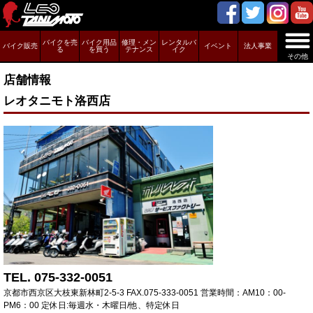
バイクを売
バイク用品
修理・メン
レンタルバ
バイク販売
イベント
法人事業
る
を買う
テナンス
イク
その他
店舗情報
レオタニモト洛西店
TEL. 075-332-0051
京都市西京区大枝東新林町2-5-3 FAX.075-333-0051 営業時間：AM10：00-
PM6：00 定休日:毎週水・木曜日/他、特定休日