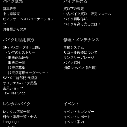
バイク販売
バイクを売る
新車販売
買取下取査定
中古車販売
中古バイク買取・販売システム
ピアジオ・ベスパコーナーショッ
バイク買取Q&A
プ
バイクを高く売るには！
お客様からの声
バイク用品を買う
修理・メンテナンス
SPY MXゴーグル 代理店
車検システム
SPYのヒストリー
リコール改修について
取扱商品紹介
マンスリーガレージ
取扱店一覧
バイク保険
販売店募集
損保ジャパン【i自賠】
販売店専用オーダーシート
SAXX 二輪部門 代理店
オリジナルバイク用品
楽天ショップ
Tax-Free Shop
レンタルバイク
イベント
レンタル店舗一覧
イベントカレンダー
料金・車種一覧・申込
イベントレポート
Language
イベント案内
中文