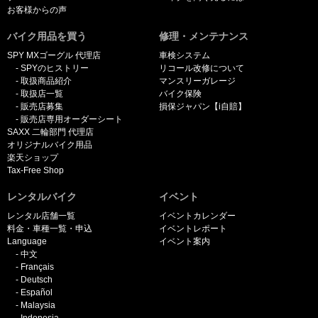
お客様からの声
バイク用品を買う
修理・メンテナンス
SPY MXゴーグル 代理店
車検システム
SPYのヒストリー
リコール改修について
取扱商品紹介
マンスリーガレージ
取扱店一覧
バイク保険
販売店募集
損保ジャパン【i自賠】
販売店専用オーダーシート
SAXX 二輪部門 代理店
オリジナルバイク用品
楽天ショップ
Tax-Free Shop
レンタルバイク
イベント
レンタル店舗一覧
イベントカレンダー
料金・車種一覧・申込
イベントレポート
Language
イベント案内
中文
Français
Deutsch
Español
Malaysia