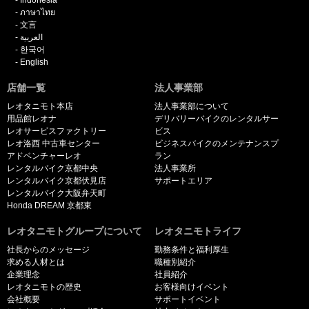
Indonesia
ภาษาไทย
文言
العربية
한국어
English
店舗一覧
法人事業部
レオタニモト本店
法人事業部について
用品館レオナ
デリバリーバイクのレンタルサー
レオサービスファクトリー
ビス
レオ洛西 中古車センター
ビジネスバイクのメンテナンスプ
アドベンチャーレオ
ラン
レンタルバイク京都中央
法人事業所
レンタルバイク京都伏見店
サポートエリア
レンタルバイク大阪弁天町
Honda DREAM 京都東
レオタニモトグループについて
レオタニモトライフ
社長からのメッセージ
勤務条件と福利厚生
求める人材とは
職種別紹介
企業理念
社員紹介
レオタニモトの歴史
お客様向けイベント
会社概要
サポートイベント