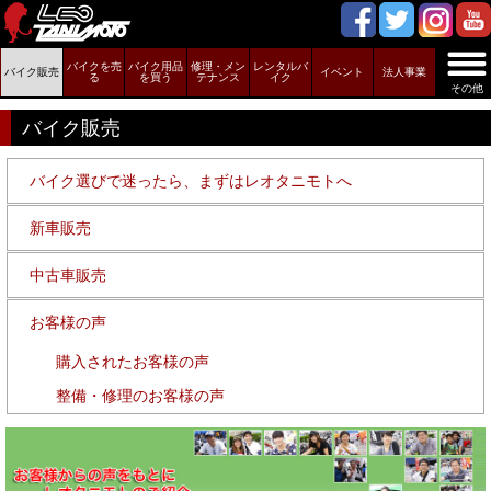
バイクを売
バイク用品
修理・メン
レンタルバ
バイク販売
イベント
法人事業
る
を買う
テナンス
イク
その他
バイク販売
バイク選びで迷ったら、まずはレオタニモトへ
新車販売
中古車販売
お客様の声
購入されたお客様の声
整備・修理のお客様の声