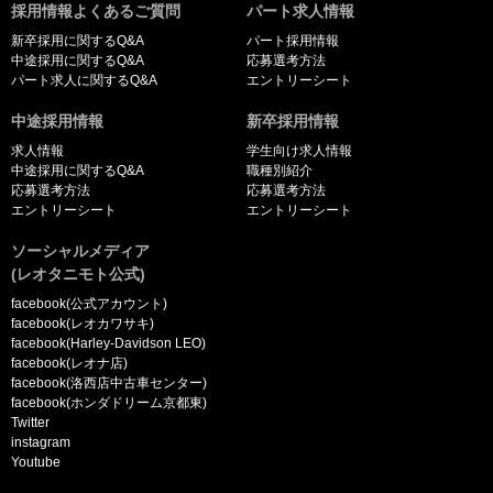
採用情報よくあるご質問
パート求人情報
新卒採用に関するQ&A
パート採用情報
中途採用に関するQ&A
応募選考方法
パート求人に関するQ&A
エントリーシート
中途採用情報
新卒採用情報
求人情報
学生向け求人情報
中途採用に関するQ&A
職種別紹介
応募選考方法
応募選考方法
エントリーシート
エントリーシート
ソーシャルメディア
(レオタニモト公式)
facebook(公式アカウント)
facebook(レオカワサキ)
facebook(Harley-Davidson LEO)
facebook(レオナ店)
facebook(洛西店中古車センター)
facebook(ホンダドリーム京都東)
Twitter
instagram
Youtube