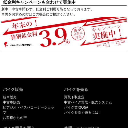
低金利キャンペーンも合わせて実施中
新車・中古車問わず、低金利ご利用可能となっております。
車両をお求めの方はこの機会にご検討ください。
バイク販売
バイクを売る
新車販売
買取下取査定
中古車販売
中古バイク買取・販売システム
ピアジオ・ベスパコーナーショッ
バイク買取Q&A
プ
バイクを高く売るには！
お客様からの声