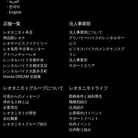
العربية
한국어
English
店舗一覧
法人事業部
レオタニモト本店
法人事業部について
用品館レオナ
デリバリーバイクのレンタルサー
レオサービスファクトリー
ビス
レオ洛西 中古車センター
ビジネスバイクのメンテナンスプ
アドベンチャーレオ
ラン
レンタルバイク京都中央
法人事業所
レンタルバイク京都伏見店
サポートエリア
レンタルバイク大阪弁天町
Honda DREAM 京都東
レオタニモトグループについて
レオタニモトライフ
社長からのメッセージ
勤務条件と福利厚生
求める人材とは
職種別紹介
企業理念
社員紹介
レオタニモトの歴史
お客様向けイベント
会社概要
サポートイベント
レオタニモトグループ紹介
社内イベント
社内取り組み