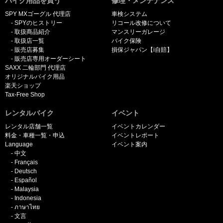
バイク用品を買う
修理・メンテナンス
SPY MXゴーグル 代理店
車検システム
SPYのヒストリー
リコール改修について
取扱商品紹介
マンスリーガレージ
取扱店一覧
バイク保険
販売店募集
損保ジャパン【i自賠】
販売店専用オーダーシート
SAXX 二輪部門 代理店
オリジナルバイク用品
楽天ショップ
Tax-Free Shop
レンタルバイク
イベント
レンタル店舗一覧
イベントカレンダー
料金・車種一覧・申込
イベントレポート
Language
イベント案内
中文
Français
Deutsch
Español
Malaysia
Indonesia
ภาษาไทย
文言