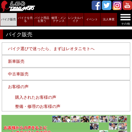
バイクを売
バイク用品
修理・メン
レンタルバ
バイク販売
イベント
法人事業
る
を買う
テナンス
イク
その他
バイク販売
バイク選びで迷ったら、まずはレオタニモトへ
新車販売
中古車販売
お客様の声
購入されたお客様の声
整備・修理のお客様の声