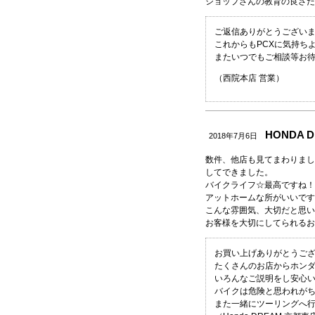
ショップさんの教育の良さだ
ご返信ありがとうございま
これからもPCXに気持ち
またいつでもご相談等お
（西院本店 営業）
HONDA
2018年7月6日
数件、他店も見てまわりまし
してできました。
バイクライフ☆最高ですね！
アットホームな所がいいです
こんな雰囲気、大切だと思い
お客様を大切にしてられるお
お買い上げありがとうご
たくさんのお店からホン
いろんなご説明をし安心
バイクは危険と思われが
また一緒にツーリングへ