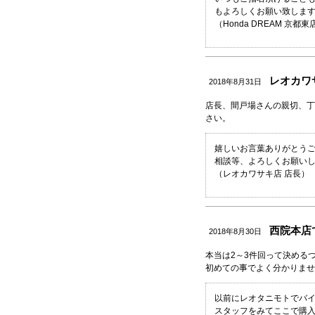
もよろしくお願い致しま
（Honda DREAM 京都東
レオカワサ
2018年8月31日
店長、間戸場さんの親切、丁
さい。
嬉しいお言葉ありがとうご
相談等、よろしくお願い
（レオカワサキ店 店長）
西院本店で
2018年8月30日
本当は2～3件回って決める
初めての事でよく分かりませ
以前にレオタニモトでバ
スタッフをみてここで購