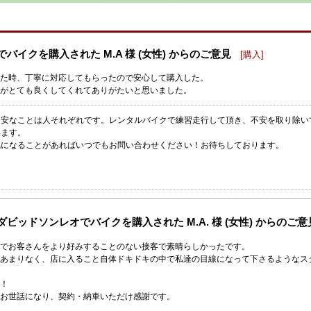
バイクを購入された M.A 様 (女性) からのご意見
[購入]
た時、丁寧に対応してもらったので安心して購入した。
がとても良くしてくれてありがたいと思いました。
不安なことは人それぞれです。レンタルバイクで練習走行して頂き、不安を取り除い
います。
気になることがあればいつでもお問い合わせください！お待ちしております。
ビッドソンレオでバイクを購入された M.A. 様 (女性) からのご意
でお客さんをより好みすることのない接客で素晴らしかったです。
あまりなく、店に入ること自体ドキドキの中で私達の目線になって下さるようなス
！
お世話になり、契約・納車いただけ感謝です。