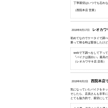
丁寧親切はいつでも忘れ
（西院本店 営業）
レオカワサ
2018年8月17日
初めてなのでケータイで調べ
乗って帰る時は緊張したけど
webで下調べをして下っ
『バイクは面白い』最高
（レオカワサキ店 店長）
西院本店で
2018年8月2日
気になっていたバイクをネッ
そしたら、店員さんも非常に
とても協力的で、親切にして