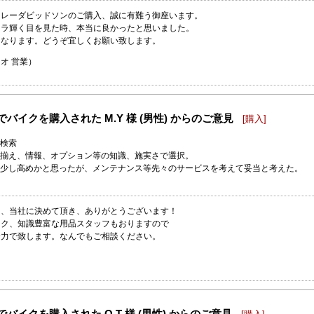
ーレーダビッドソンのご購入、誠に有難う御座います。
キラ輝く目を見た時、本当に良かったと思いました。
になります。どうぞ宜しくお願い致します。
オ 営業）
バイクを購入された M.Y 様 (男性) からのご意見
[購入]
を検索
揃え、情報、オプション等の知識、施実さで選択。
少し高めかと思ったが、メンテナンス等先々のサービスを考えて妥当と考えた。
中、当社に決めて頂き、ありがとうございます！
ック、知識豊富な用品スタッフもおりますので
全力で致します。なんでもご相談ください。
バイクを購入された O.T 様 (男性) からのご意見