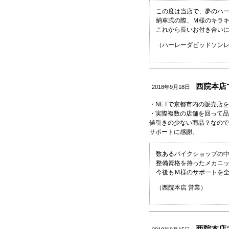
この度は当店で、夢のハ
納車式の際、Ｍ様のキラ
これから長いお付き合い
（ハーレーダビッドソンレ
西院本店で
2018年9月18日
・NETで京都市内の販売店
・実際複数の店舗を回って品
値引きの少ない商品？なので
サポートに感謝。
数あるバイクショップの
整備資格を持ったメカニ
今後もＭ様のサポートを
（西院本店 営業）
西院本店で