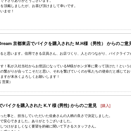
んで下さりありがとうございます。
間を頂戴しましたが、お喜び頂けまして幸いです。
さいませ！
 Dream 京都東店でバイクを購入された M.H様（男性） からのご意
ると思います。信用できる店員さん、お店づくり、人とのつながり、バイクライフ
ます！私が入社当社からお世話になっているM様がホンダ車に乗って頂けた！という
人の繋がりが合ってこそだと思い、それを繋げていくのが私たちの使命だと感じてお
りますが末永くよろしくお願いします！
店 営業）
バイクを購入された K.Y 様 (男性) からのご意見
[購入]
あった事と、担当していただいた佐倉さんの人柄の良さで決定しました。
で安心できました。ありがとうございました。
しつけがましくなく要望を的確に聞いて下さるスタッフさん。