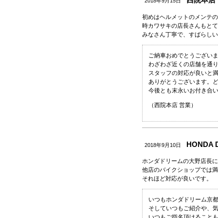
2018年9月15日
初めはヘルメットのメンテの
時カワサキの店長さんもとて
みなさん丁寧で、すばらしい
ご納車おめでとうござい
わざわざ近くの店舗を通
スタッフの対応が良いと満
ありがとうございます。
今後とも末永いお付き合
（西院本店 営業）
HONDA
2018年9月10日
ホンダドリームの大野店長に
他店のバイクショップでは満
それほど対応が良いです。
いつもホンダドリーム京
そしていつもご紹介や、
いつもご指名頂けること