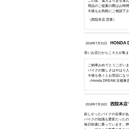
この度、遠方より足を運
用品のご提案の際はお時
今後もお気軽にご相談下
（西院本店 営業）
HONDA
2018年7月31日
良いお店だからこそ人が集ま
ご納車おめでとうござい
バイクの愉しさはやはり
今後も色々とお世話にな
（Honda DREAM 京都東
西院本店で
2018年7月16日
欲しかったバイクの在庫が
バイクの知識も豊富だったの
毎日快適に乗っています。押