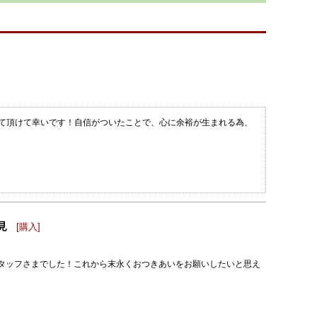
て頂けて幸いです！自信がついたことで、心に余裕が生まれる為、
見
[購入]
タッフさまでした！これから末永くおつきあいをお願いしたいと思え