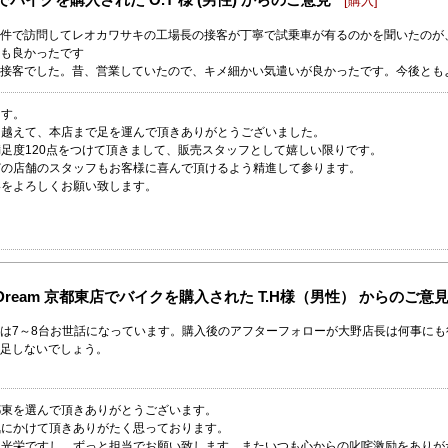
[購入]
件で訪問してレオカワサキの工場長の接客が丁寧で試乗車が有るのかを聞いたのが
も良かったです
接客でした。昔、営業していたので、キメ細かい気遣いが良かったです。今後とも
ます。
り越えて、本店まで足を運んで頂きありがとうございました。
足度120点をつけて頂きまして、販売スタッフとして嬉しい限りです。
どの店舗のスタッフもお客様に喜んで頂けるよう精進して参ります。
いをよろしくお願い致します。
 Dream 京都東店でバイクを購入された T.H様（男性） からのご意
は7～8台お世話になっています。購入後のアフターフォローが大野店長は何事に
足しないでしょう。
都東を選んで頂きありがとうございます。
気にかけて頂きありがたく思っております。
も光栄ですし、ずっと担当でお願い致します。またいつも心からの叱咤激励をありが