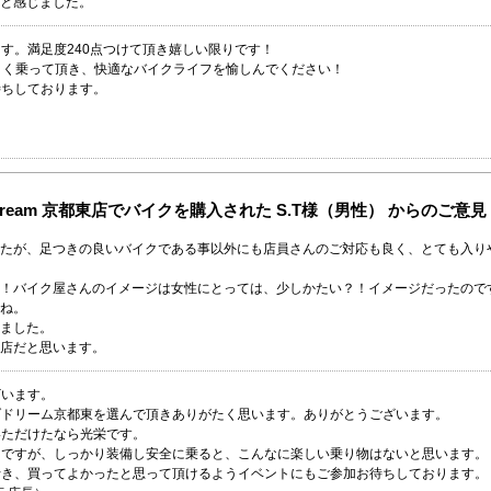
と感じました。
す。満足度240点つけて頂き嬉しい限りです！
よく乗って頂き、快適なバイクライフを愉しんでください！
待ちしております。
 Dream 京都東店でバイクを購入された S.T様（男性） からのご意見
たが、足つきの良いバイクである事以外にも店員さんのご対応も良く、とても入り
！バイク屋さんのイメージは女性にとっては、少しかたい？！イメージだったので
ね。
ました。
店だと思います。
ざいます。
ダドリーム京都東を選んで頂きありがたく思います。ありがとうございます。
いただけたなら光栄です。
ちですが、しっかり装備し安全に乗ると、こんなに楽しい乗り物はないと思います。
行き、買ってよかったと思って頂けるようイベントにもご参加お待ちしております。