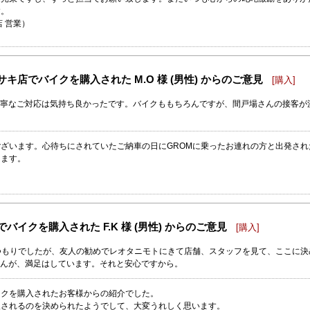
す。
店 営業）
キ店でバイクを購入された M.O 様 (男性) からのご意見
[購入]
寧なご対応は気持ち良かったです。バイクももちろんですが、間戸場さんの接客が
ざいます。心待ちにされていたご納車の日にGROMに乗ったお連れの方と出発さ
します。
バイクを購入された F.K 様 (男性) からのご意見
[購入]
つもりでしたが、友人の勧めでレオタニモトにきて店舗、スタッフを見て、ここに決
んが、満足はしています。それと安心ですから。
イクを購入されたお客様からの紹介でした。
入されるのを決められたようでして、大変うれしく思います。