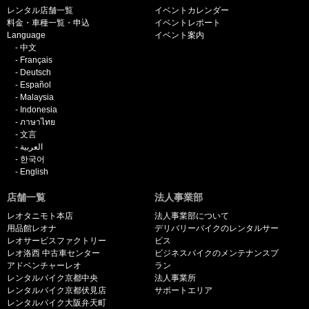
レンタル店舗一覧
イベントカレンダー
料金・車種一覧・申込
イベントレポート
Language
イベント案内
中文
Français
Deutsch
Español
Malaysia
Indonesia
ภาษาไทย
文言
العربية
한국어
English
店舗一覧
法人事業部
レオタニモト本店
法人事業部について
用品館レオナ
デリバリーバイクのレンタルサー
レオサービスファクトリー
ビス
レオ洛西 中古車センター
ビジネスバイクのメンテナンスプ
アドベンチャーレオ
ラン
レンタルバイク京都中央
法人事業所
レンタルバイク京都伏見店
サポートエリア
レンタルバイク大阪弁天町