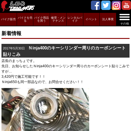
バイクを売
バイク用品
修理・メン
レンタルバ
バイク販売
イベント
法人事業
る
を買う
テナンス
イク
その他
新着情報
Ｎinja400のキーシリンダー周りのカーボンシート
2017年5月30日
貼りこみ
店長のまっちょです。
先日、お知らせしたＮinja400のキーシリンダー周りのカーボンシート貼りこみで
すが…
3,420円で施工可能です！！
Ｎinja650も同一部品なので、お問合せください！！