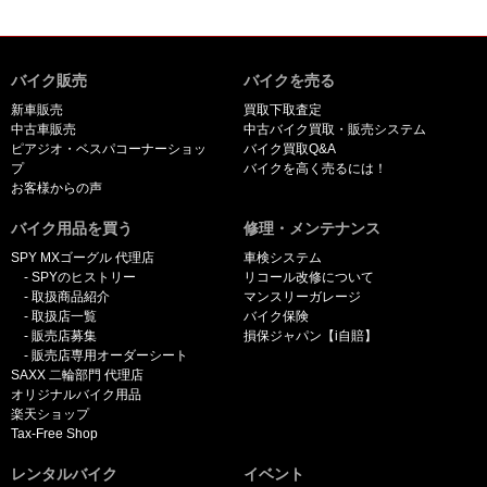
バイク販売
バイクを売る
新車販売
買取下取査定
中古車販売
中古バイク買取・販売システム
ピアジオ・ベスパコーナーショッ
バイク買取Q&A
プ
バイクを高く売るには！
お客様からの声
バイク用品を買う
修理・メンテナンス
SPY MXゴーグル 代理店
車検システム
SPYのヒストリー
リコール改修について
取扱商品紹介
マンスリーガレージ
取扱店一覧
バイク保険
販売店募集
損保ジャパン【i自賠】
販売店専用オーダーシート
SAXX 二輪部門 代理店
オリジナルバイク用品
楽天ショップ
Tax-Free Shop
レンタルバイク
イベント