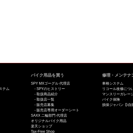
バイク用品を買う
修理・メンテナ
SPY MXゴーグル 代理店
車検システム
ステム
SPYのヒストリー
リコール改修につ
取扱商品紹介
マンスリーガレー
取扱店一覧
バイク保険
販売店募集
損保ジャパン【i自
販売店専用オーダーシート
SAXX 二輪部門 代理店
オリジナルバイク用品
楽天ショップ
Tax-Free Shop