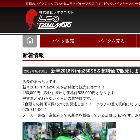
京都のバイクショップレオタニモトグループ各店では、ビックバイクからスクー
バイク販売
バイクを売る
新着情報
新車2016Ｎinja250SEを超特価で販売し
2017年6月30日
店長のまっちょです。
新車2016Ｎinja250SEを超特価で販売します！！
463,000円（税込）乗出し価格は523,000円となります。
中古車と変わらないくらいの超特価です。
2台限りの特価車両なのでお見逃し無く！！タッチの差で売約になっ
075-711-0051
メーカー完売・京都府下でも新車を販売している店舗は僅かです。お