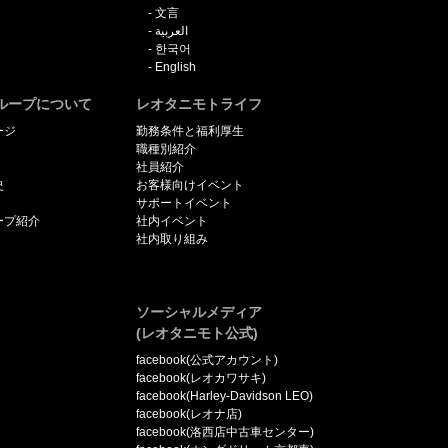
文言
العربية
한국어
English
ループについて
レオタニモトライフ
ージ
勤務条件と福利厚生
職種別紹介
社員紹介
史
お客様向けイベント
サポートイベント
ープ紹介
社内イベント
社内取り組み
ソーシャルメディア
(レオタニモト公式)
facebook(公式アカウント)
facebook(レオカワサキ)
facebook(Harley-Davidson LEO)
facebook(レオナ店)
facebook(洛西店中古車センター)