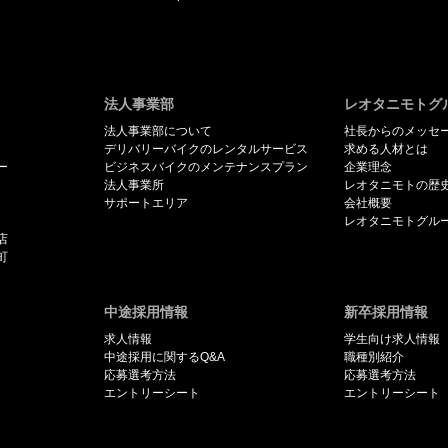
法人事業部
レオタニモトグ
法人事業部について
社長からのメッセ
デリバリーバイクのレンタルサービス
求める人材とは
ー
ビジネスバイクのメンテナンスプラン
企業理念
法人事業所
レオタニモトの歴
サポートエリア
会社概要
レオタニモトグル
店
町
中途採用情報
新卒採用情報
求人情報
学生向け求人情報
中途採用に関するQ&A
職種別紹介
応募選考方法
応募選考方法
エントリーシート
エントリーシート