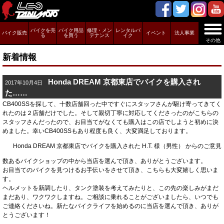
バイクを売
バイク用品
修理・メン
レンタルバ
バイク販売
イベント
法人事業
る
を買う
テナンス
イク
その他
新着情報
Honda DREAM 京都東店でバイクを購入され
2017年10月4日
た……
CB400SSを探して、十数店舗回った中ですぐにスタッフさんが駆け寄ってきてく
れたのは２店舗だけでした。そして親切丁寧に対応してくださったのがこちらの
スタッフさんだったので、お目当てがなくても購入はこの店でしようと初めに決
めました。幸いCB400SSもあり程度も良く、大変満足しております。
Honda DREAM 京都東店でバイクを購入された H.T. 様（男性） からのご意見
数あるバイクショップの中から当店を選んで頂き、ありがとうございます。
お目当てのバイクを見つけるお手伝いをさせて頂き、こちらも大変嬉しく思いま
す。
ヘルメットを新調したり、タンク塗装を考えてみたりと、この先の楽しみがまだ
まだあり、ワクワクしますね。ご相談に乗れることがございましたら、いつでも
ご連絡くださいね。新たなバイクライフを始めるのに当店を選んで頂き、ありが
とうございます！