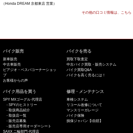
（Honda DREAM 京都東店 営業）
その他の口コミ情報は、こちら
バイク販売
バイクを売る
新車販売
買取下取査定
中古車販売
中古バイク買取・販売システム
ピアジオ・ベスパコーナーショッ
バイク買取Q&A
プ
バイクを高く売るには！
お客様からの声
バイク用品を買う
修理・メンテナンス
SPY MXゴーグル 代理店
車検システム
SPYのヒストリー
リコール改修について
取扱商品紹介
マンスリーガレージ
取扱店一覧
バイク保険
販売店募集
損保ジャパン【i自賠】
販売店専用オーダーシート
SAXX 二輪部門 代理店