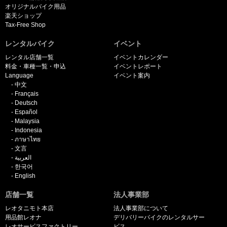
オリジナルバイク用品
楽天ショップ
Tax-Free Shop
レンタルバイク
イベント
レンタル店舗一覧
イベントカレンダー
料金・車種一覧・申込
イベントレポート
Language
イベント案内
中文
Français
Deutsch
Español
Malaysia
Indonesia
ภาษาไทย
文言
العربية
한국어
English
店舗一覧
法人事業部
レオタニモト本店
法人事業部について
用品館レオナ
デリバリーバイクのレンタルサー
レオサービスファクトリー
ビス