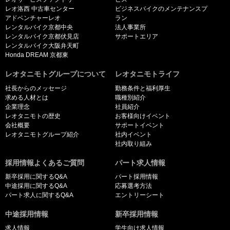
レオ洛西 中古車センター
ビジネスバイクのメンテナンスプ
アドベンチャーレオ
ラン
レンタルバイク京都中央
法人事業所
レンタルバイク京都伏見店
サポートエリア
レンタルバイク大阪弁天町
Honda DREAM 京都東
レオタニモトグループについて
レオタニモトライフ
社長からのメッセージ
勤務条件と福利厚生
求める人材とは
職種別紹介
企業理念
社員紹介
レオタニモトの歴史
お客様向けイベント
会社概要
サポートイベント
レオタニモトグループ紹介
社内イベント
社内取り組み
採用情報よくあるご質問
パート求人情報
新卒採用に関するQ&A
パート採用情報
中途採用に関するQ&A
応募選考方法
パート求人に関するQ&A
エントリーシート
中途採用情報
新卒採用情報
求人情報
学生向け求人情報