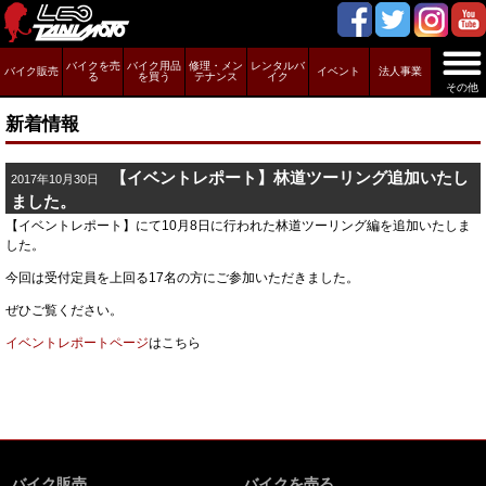
バイクを売
バイク用品
修理・メン
レンタルバ
バイク販売
イベント
法人事業
る
を買う
テナンス
イク
その他
新着情報
【イベントレポート】林道ツーリング追加いたし
2017年10月30日
ました。
【イベントレポート】にて10月8日に行われた林道ツーリング編を追加いたしま
した。
今回は受付定員を上回る17名の方にご参加いただきました。
ぜひご覧ください。
イベントレポートページ
はこちら
バイク販売
バイクを売る