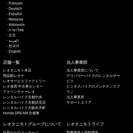
Français
Deutsch
Español
Malaysia
Indonesia
ภาษาไทย
文言
العربية
한국어
English
店舗一覧
法人事業部
レオタニモト本店
法人事業部について
用品館レオナ
デリバリーバイクのレンタルサー
レオサービスファクトリー
ビス
レオ洛西 中古車センター
ビジネスバイクのメンテナンスプ
アドベンチャーレオ
ラン
レンタルバイク京都中央
法人事業所
レンタルバイク京都伏見店
サポートエリア
レンタルバイク大阪弁天町
Honda DREAM 京都東
レオタニモトグループについて
レオタニモトライフ
社長からのメッセージ
勤務条件と福利厚生