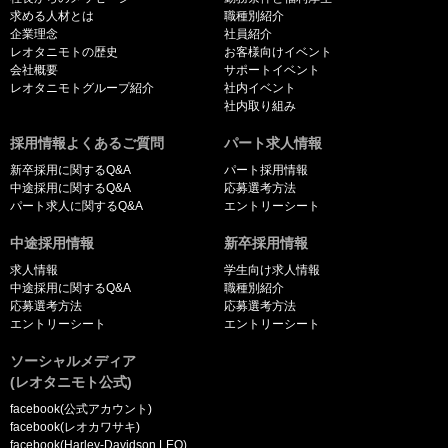
求める人材とは
職種別紹介
企業理念
社員紹介
レオタニモトの歴史
お客様向けイベント
会社概要
サポートイベント
レオタニモトグループ紹介
社内イベント
社内取り組み
採用情報よくあるご質問
パート求人情報
新卒採用に関するQ&A
パート採用情報
中途採用に関するQ&A
応募選考方法
パート求人に関するQ&A
エントリーシート
中途採用情報
新卒採用情報
求人情報
学生向け求人情報
中途採用に関するQ&A
職種別紹介
応募選考方法
応募選考方法
エントリーシート
エントリーシート
ソーシャルメディア
(レオタニモト公式)
facebook(公式アカウント)
facebook(レオカワサキ)
facebook(Harley-Davidson LEO)