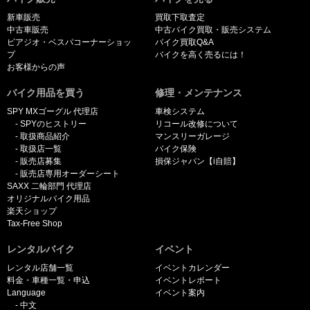
新車販売
買取下取査定
中古車販売
中古バイク買取・販売システム
ピアジオ・ベスパコーナーショッ
バイク買取Q&A
プ
バイクを高く売るには！
お客様からの声
バイク用品を買う
修理・メンテナンス
SPY MXゴーグル 代理店
車検システム
SPYのヒストリー
リコール改修について
取扱商品紹介
マンスリーガレージ
取扱店一覧
バイク保険
販売店募集
損保ジャパン【i自賠】
販売店専用オーダーシート
SAXX 二輪部門 代理店
オリジナルバイク用品
楽天ショップ
Tax-Free Shop
レンタルバイク
イベント
レンタル店舗一覧
イベントカレンダー
料金・車種一覧・申込
イベントレポート
Language
イベント案内
中文