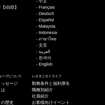
中文
【i自賠】
Français
Deutsch
Español
Malaysia
Indonesia
ภาษาไทย
文言
العربية
한국어
English
ループについて
レオタニモトライフ
メッセージ
勤務条件と福利厚生
とは
職種別紹介
社員紹介
トの歴史
お客様向けイベント