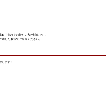
車ＭＴ免許をお持ちの方が対象です。
に適した服装でご来場ください。
致します！