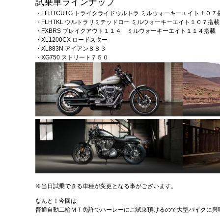
試乗車ラインナップ
・FLHTCUTG トライグライドウルトラ ミルウォーキーエイト１０７
・FLHTKL ウルトラリミテッドロー ミルウォーキーエイト１０７搭載
・FXBRS ブレイクアウト１１４ ミルウォーキーエイト１１４搭載
・XL1200CX ロードスター
・XL883N アイアン８８３
・XG750 ストリート７５０
※当日試乗できる車種が変更となる事がございます。
なんと！今回は
普通自動二輪ＭＴ免許でハーレーにご試乗頂けるので大型バイクに興