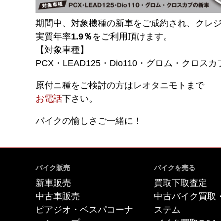
期間中、対象機種の新車をご成約され、クレ
実質年率
1.9％
をご利用頂けます。
【対象車種】
PCX・LEAD125・Dio110・グロム・クロスカ
原付ニ種をご検討の方はレオタニモトまで
お電話
下さい。
バイクの愉しさご一緒に！
バイク販売
バイクを売る
新車販売
買取下取査定
中古車販売
中古バイク買取
ピアジオ・ベスパコーナ
ステム