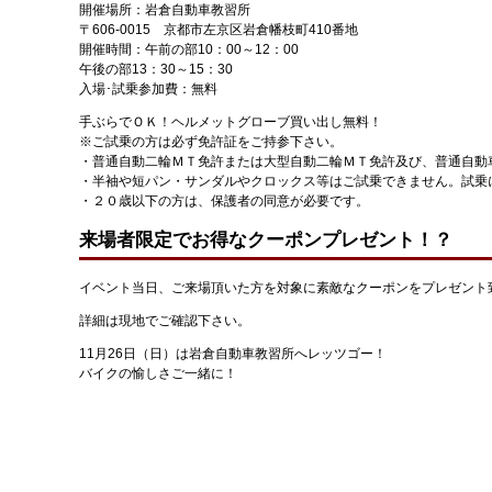
開催場所：岩倉自動車教習所
〒606-0015 京都市左京区岩倉幡枝町410番地
開催時間：午前の部10：00～12：00
午後の部13：30～15：30
入場･試乗参加費：無料
手ぶらでＯＫ！ヘルメットグローブ買い出し無料！
※ご試乗の方は必ず免許証をご持参下さい。
・普通自動二輪ＭＴ免許または大型自動二輪ＭＴ免許及び、普通自動
・半袖や短パン・サンダルやクロックス等はご試乗できません。試乗
・２０歳以下の方は、保護者の同意が必要です。
来場者限定でお得なクーポンプレゼント！？
イベント当日、ご来場頂いた方を対象に素敵なクーポンをプレゼント
詳細は現地でご確認下さい。
11月26日（日）は岩倉自動車教習所へレッツゴー！
バイクの愉しさご一緒に！