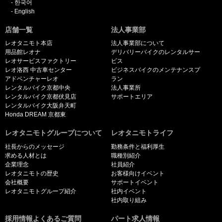
한국어
English
店舗一覧
法人事業部
レオタニモト本店
法人事業部について
用品館レオナ
デリバリーバイクのレンタルサー
レオサービスファクトリー
ビス
レオ洛西 中古車センター
ビジネスバイクのメンテナンスプ
アドベンチャーレオ
ラン
レンタルバイク京都中央
法人事業所
レンタルバイク京都伏見店
サポートエリア
レンタルバイク大阪弁天町
Honda DREAM 京都東
レオタニモトグループについて
レオタニモトライフ
社長からのメッセージ
勤務条件と福利厚生
求める人材とは
職種別紹介
企業理念
社員紹介
レオタニモトの歴史
お客様向けイベント
会社概要
サポートイベント
レオタニモトグループ紹介
社内イベント
社内取り組み
採用情報よくあるご質問
パート求人情報