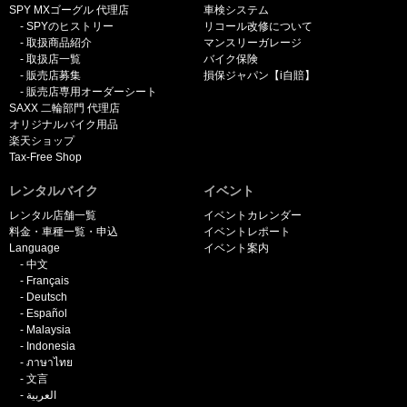
SPY MXゴーグル 代理店
車検システム
SPYのヒストリー
リコール改修について
取扱商品紹介
マンスリーガレージ
取扱店一覧
バイク保険
販売店募集
損保ジャパン【i自賠】
販売店専用オーダーシート
SAXX 二輪部門 代理店
オリジナルバイク用品
楽天ショップ
Tax-Free Shop
レンタルバイク
イベント
レンタル店舗一覧
イベントカレンダー
料金・車種一覧・申込
イベントレポート
Language
イベント案内
中文
Français
Deutsch
Español
Malaysia
Indonesia
ภาษาไทย
文言
العربية