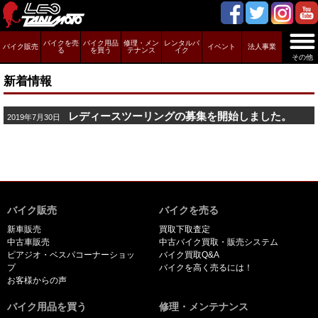
バイクを売
バイク用品
修理・メン
レンタルバ
バイク販売
イベント
法人事業
る
を買う
テナンス
イク
その他
新着情報
レディースツーリングの募集を開始しました。
2019年7月30日
バイク販売
バイクを売る
新車販売
買取下取査定
中古車販売
中古バイク買取・販売システム
ピアジオ・ベスパコーナーショッ
バイク買取Q&A
プ
バイクを高く売るには！
お客様からの声
バイク用品を買う
修理・メンテナンス