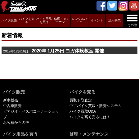
バイクを売
バイク用品
修理・メン
レンタルバ
バイク販売
イベント
法人事業
る
を買う
テナンス
イク
その他
新着情報
2020年 1月25日 ヨガ体験教室 開催
2019年12月16日
バイク販売
バイクを売る
新車販売
買取下取査定
中古車販売
中古バイク買取・販売システム
ピアジオ・ベスパコーナーショッ
バイク買取Q&A
プ
バイクを高く売るには！
お客様からの声
バイク用品を買う
修理・メンテナンス