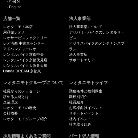
한국어
English
店舗一覧
法人事業部
レオタニモト本店
法人事業部について
用品館レオナ
デリバリーバイクのレンタルサー
レオサービスファクトリー
ビス
レオ洛西 中古車センター
ビジネスバイクのメンテナンスプ
アドベンチャーレオ
ラン
レンタルバイク京都中央
法人事業所
レンタルバイク京都伏見店
サポートエリア
レンタルバイク大阪弁天町
Honda DREAM 京都東
レオタニモトグループについて
レオタニモトライフ
社長からのメッセージ
勤務条件と福利厚生
求める人材とは
職種別紹介
企業理念
社員紹介
レオタニモトの歴史
お客様向けイベント
会社概要
サポートイベント
レオタニモトグループ紹介
社内イベント
社内取り組み
採用情報よくあるご質問
パート求人情報