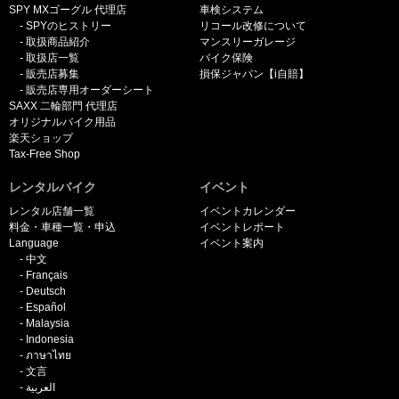
SPY MXゴーグル 代理店
車検システム
SPYのヒストリー
リコール改修について
取扱商品紹介
マンスリーガレージ
取扱店一覧
バイク保険
販売店募集
損保ジャパン【i自賠】
販売店専用オーダーシート
SAXX 二輪部門 代理店
オリジナルバイク用品
楽天ショップ
Tax-Free Shop
レンタルバイク
イベント
レンタル店舗一覧
イベントカレンダー
料金・車種一覧・申込
イベントレポート
Language
イベント案内
中文
Français
Deutsch
Español
Malaysia
Indonesia
ภาษาไทย
文言
العربية