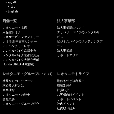
العربية
한국어
English
店舗一覧
法人事業部
レオタニモト本店
法人事業部について
用品館レオナ
デリバリーバイクのレンタルサー
レオサービスファクトリー
ビス
レオ洛西 中古車センター
ビジネスバイクのメンテナンスプ
アドベンチャーレオ
ラン
レンタルバイク京都中央
法人事業所
レンタルバイク京都伏見店
サポートエリア
レンタルバイク大阪弁天町
Honda DREAM 京都東
レオタニモトグループについて
レオタニモトライフ
社長からのメッセージ
勤務条件と福利厚生
求める人材とは
職種別紹介
企業理念
社員紹介
レオタニモトの歴史
お客様向けイベント
会社概要
サポートイベント
レオタニモトグループ紹介
社内イベント
社内取り組み