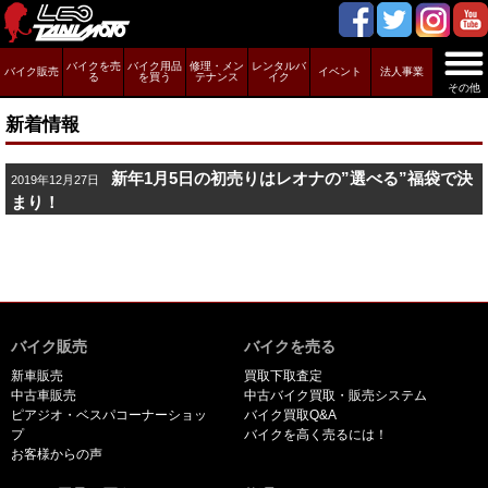
バイクを売
バイク用品
修理・メン
レンタルバ
バイク販売
イベント
法人事業
る
を買う
テナンス
イク
その他
新着情報
新年1月5日の初売りはレオナの”選べる”福袋で決
2019年12月27日
まり！
バイク販売
バイクを売る
新車販売
買取下取査定
中古車販売
中古バイク買取・販売システム
ピアジオ・ベスパコーナーショッ
バイク買取Q&A
プ
バイクを高く売るには！
お客様からの声