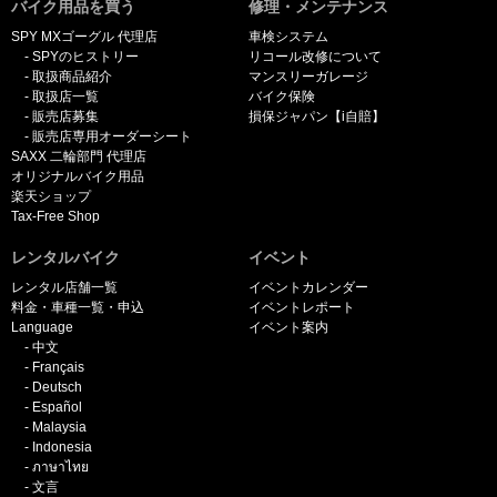
バイク用品を買う
修理・メンテナンス
SPY MXゴーグル 代理店
車検システム
SPYのヒストリー
リコール改修について
取扱商品紹介
マンスリーガレージ
取扱店一覧
バイク保険
販売店募集
損保ジャパン【i自賠】
販売店専用オーダーシート
SAXX 二輪部門 代理店
オリジナルバイク用品
楽天ショップ
Tax-Free Shop
レンタルバイク
イベント
レンタル店舗一覧
イベントカレンダー
料金・車種一覧・申込
イベントレポート
Language
イベント案内
中文
Français
Deutsch
Español
Malaysia
Indonesia
ภาษาไทย
文言