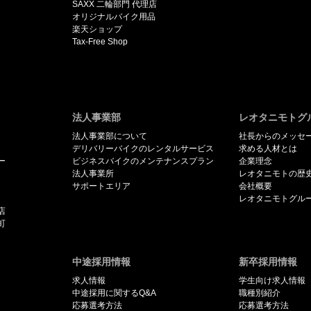
SAXX 二輪部門 代理店
オリジナルバイク用品
楽天ショップ
Tax-Free Shop
法人事業部
レオタニモトグ
法人事業部について
社長からのメッセ
デリバリーバイクのレンタルサービス
求める人材とは
ー
ビジネスバイクのメンテナンスプラン
企業理念
法人事業所
レオタニモトの歴
サポートエリア
会社概要
レオタニモトグル
店
町
中途採用情報
新卒採用情報
求人情報
学生向け求人情報
中途採用に関するQ&A
職種別紹介
応募選考方法
応募選考方法