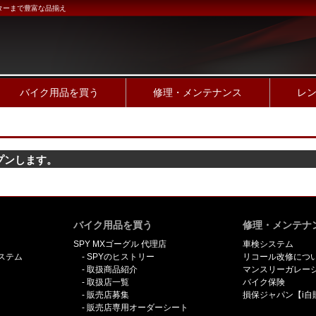
ターまで豊富な品揃え
バイク用品を買う
修理・メンテナンス
レ
プンします。
バイク用品を買う
修理・メンテナ
SPY MXゴーグル 代理店
車検システム
ステム
SPYのヒストリー
リコール改修につ
取扱商品紹介
マンスリーガレー
取扱店一覧
バイク保険
販売店募集
損保ジャパン【i自
販売店専用オーダーシート