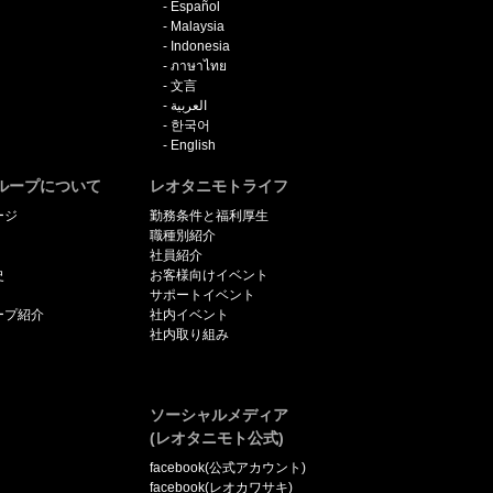
Español
Malaysia
Indonesia
ภาษาไทย
文言
العربية
한국어
English
ループについて
レオタニモトライフ
ージ
勤務条件と福利厚生
職種別紹介
社員紹介
史
お客様向けイベント
サポートイベント
ープ紹介
社内イベント
社内取り組み
ソーシャルメディア
(レオタニモト公式)
facebook(公式アカウント)
facebook(レオカワサキ)