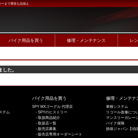
ターまで豊富な品揃え
バイク用品を買う
修理・メンテナンス
レ
ました。
バイク用品を買う
修理・メンテナ
SPY MXゴーグル 代理店
車検システム
ステム
SPYのヒストリー
リコール改修につ
取扱商品紹介
マンスリーガレー
取扱店一覧
バイク保険
販売店募集
損保ジャパン【i自
販売店専用オーダーシート