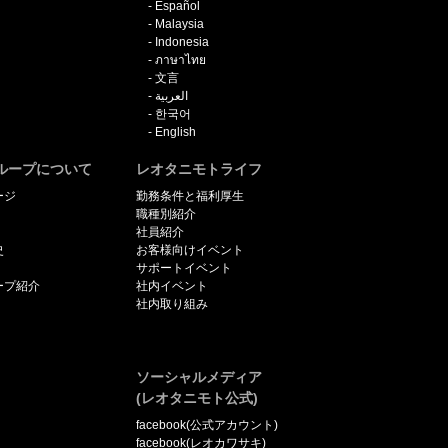
Español
Malaysia
Indonesia
ภาษาไทย
文言
العربية
한국어
English
ループについて
レオタニモトライフ
ージ
勤務条件と福利厚生
職種別紹介
社員紹介
史
お客様向けイベント
サポートイベント
ープ紹介
社内イベント
社内取り組み
ソーシャルメディア
(レオタニモト公式)
facebook(公式アカウント)
facebook(レオカワサキ)