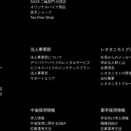
SAXX 二輪部門 代理店
オリジナルバイク用品
楽天ショップ
Tax-Free Shop
法人事業部
レオタニモトグ
法人事業部について
社長からのメッセ
デリバリーバイクのレンタルサービス
求める人材とは
ー
ビジネスバイクのメンテナンスプラン
企業理念
法人事業所
レオタニモトの歴
サポートエリア
会社概要
レオタニモトグル
店
町
中途採用情報
新卒採用情報
求人情報
学生向け求人情報
中途採用に関するQ&A
職種別紹介
応募選考方法
応募選考方法