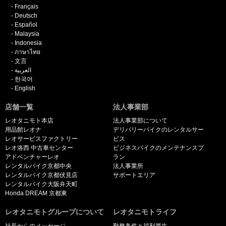
Français
Deutsch
Español
Malaysia
Indonesia
ภาษาไทย
文言
العربية
한국어
English
店舗一覧
法人事業部
レオタニモト本店
法人事業部について
用品館レオナ
デリバリーバイクのレンタルサー
レオサービスファクトリー
ビス
レオ洛西 中古車センター
ビジネスバイクのメンテナンスプ
アドベンチャーレオ
ラン
レンタルバイク京都中央
法人事業所
レンタルバイク京都伏見店
サポートエリア
レンタルバイク大阪弁天町
Honda DREAM 京都東
レオタニモトグループについて
レオタニモトライフ
社長からのメッセージ
勤務条件と福利厚生