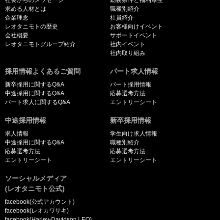
求める人材とは
職種別紹介
企業理念
社員紹介
レオタニモトの歴史
お客様向けイベント
会社概要
サポートイベント
レオタニモトグループ紹介
社内イベント
社内取り組み
採用情報よくあるご質問
パート求人情報
新卒採用に関するQ&A
パート採用情報
中途採用に関するQ&A
応募選考方法
パート求人に関するQ&A
エントリーシート
中途採用情報
新卒採用情報
求人情報
学生向け求人情報
中途採用に関するQ&A
職種別紹介
応募選考方法
応募選考方法
エントリーシート
エントリーシート
ソーシャルメディア
(レオタニモト公式)
facebook(公式アカウント)
facebook(レオカワサキ)
facebook(Harley-Davidson LEO)