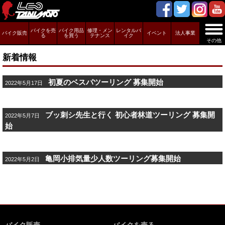
バイクを売
バイク用品
修理・メン
レンタルバ
バイク販売
イベント
法人事業
る
を買う
テナンス
イク
その他
新着情報
初夏のベスパツーリング 募集開始
2022年5月17日
ブッ刺シ先生と行く 初心者林道ツーリング 募集開
2022年5月7日
始
亀岡小排気量少人数ツーリング募集開始
2022年5月2日
バイク販売
バイクを売る