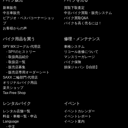
新車販売
買取下取査定
中古車販売
中古バイク買取・販売システム
ピアジオ・ベスパコーナーショッ
バイク買取Q&A
プ
バイクを高く売るには！
お客様からの声
バイク用品を買う
修理・メンテナンス
SPY MXゴーグル 代理店
車検システム
SPYのヒストリー
リコール改修について
取扱商品紹介
マンスリーガレージ
取扱店一覧
バイク保険
販売店募集
損保ジャパン【i自賠】
販売店専用オーダーシート
SAXX 二輪部門 代理店
オリジナルバイク用品
楽天ショップ
Tax-Free Shop
レンタルバイク
イベント
レンタル店舗一覧
イベントカレンダー
料金・車種一覧・申込
イベントレポート
Language
イベント案内
中文