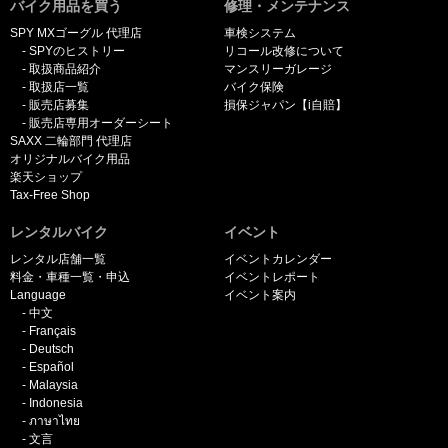
バイク用品を買う
修理・メンテナンス
SPY MXゴーグル 代理店
車検システム
SPYのヒストリー
リコール改修について
取扱商品紹介
マンスリーガレージ
取扱店一覧
バイク保険
販売店募集
損保ジャパン【i自賠】
販売店専用オーダーシート
SAXX 二輪部門 代理店
オリジナルバイク用品
楽天ショップ
Tax-Free Shop
レンタルバイク
イベント
レンタル店舗一覧
イベントカレンダー
料金・車種一覧・申込
イベントレポート
Language
イベント案内
中文
Français
Deutsch
Español
Malaysia
Indonesia
ภาษาไทย
文言