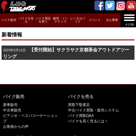
バイクを売
バイク用品
修理・メン
レンタルバ
バイク販売
イベント
法人事業
る
を買う
テナンス
イク
その他
新着情報
【受付開始】サクラサク京都茶会アウトドアツー
2023年3月11日
リング
バイク販売
バイクを売る
新車販売
買取下取査定
中古車販売
中古バイク買取・販売システム
ピアジオ・ベスパコーナーショッ
バイク買取Q&A
プ
バイクを高く売るには！
お客様からの声