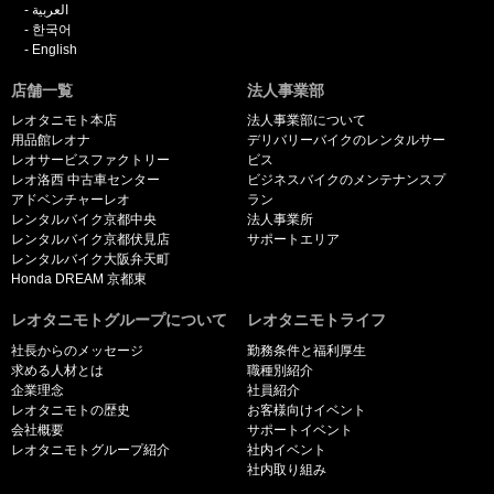
العربية
한국어
English
店舗一覧
法人事業部
レオタニモト本店
法人事業部について
用品館レオナ
デリバリーバイクのレンタルサー
レオサービスファクトリー
ビス
レオ洛西 中古車センター
ビジネスバイクのメンテナンスプ
アドベンチャーレオ
ラン
レンタルバイク京都中央
法人事業所
レンタルバイク京都伏見店
サポートエリア
レンタルバイク大阪弁天町
Honda DREAM 京都東
レオタニモトグループについて
レオタニモトライフ
社長からのメッセージ
勤務条件と福利厚生
求める人材とは
職種別紹介
企業理念
社員紹介
レオタニモトの歴史
お客様向けイベント
会社概要
サポートイベント
レオタニモトグループ紹介
社内イベント
社内取り組み