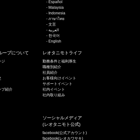
Español
Malaysia
Indonesia
ภาษาไทย
文言
العربية
한국어
English
ループについて
レオタニモトライフ
ージ
勤務条件と福利厚生
職種別紹介
社員紹介
史
お客様向けイベント
サポートイベント
ープ紹介
社内イベント
社内取り組み
ソーシャルメディア
(レオタニモト公式)
facebook(公式アカウント)
facebook(レオカワサキ)