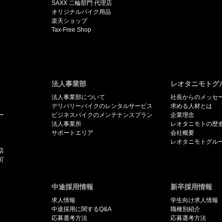
SAXX 二輪部門 代理店
オリジナルバイク用品
楽天ショップ
Tax-Free Shop
法人事業部
レオタニモトグ
法人事業部について
社長からのメッセ
デリバリーバイクのレンタルサービス
求める人材とは
ー
ビジネスバイクのメンテナンスプラン
企業理念
法人事業所
レオタニモトの歴
サポートエリア
会社概要
レオタニモトグル
店
町
中途採用情報
新卒採用情報
求人情報
学生向け求人情報
中途採用に関するQ&A
職種別紹介
応募選考方法
応募選考方法