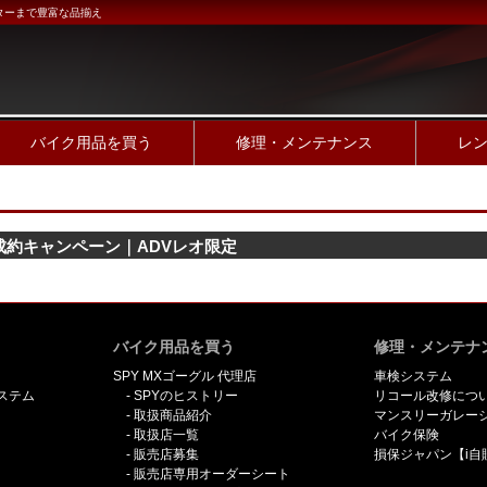
ターまで豊富な品揃え
バイク用品を買う
修理・メンテナンス
レ
ご成約キャンペーン｜ADVレオ限定
バイク用品を買う
修理・メンテナ
SPY MXゴーグル 代理店
車検システム
ステム
SPYのヒストリー
リコール改修につ
取扱商品紹介
マンスリーガレー
取扱店一覧
バイク保険
販売店募集
損保ジャパン【i自
販売店専用オーダーシート