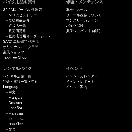
バイク用品を買う
修理・メンテナンス
SPY MXゴーグル 代理店
車検システム
SPYのヒストリー
リコール改修について
取扱商品紹介
マンスリーガレージ
取扱店一覧
バイク保険
販売店募集
損保ジャパン【i自賠】
販売店専用オーダーシート
SAXX 二輪部門 代理店
オリジナルバイク用品
楽天ショップ
Tax-Free Shop
レンタルバイク
イベント
レンタル店舗一覧
イベントカレンダー
料金・車種一覧・申込
イベントレポート
Language
イベント案内
中文
Français
Deutsch
Español
Malaysia
Indonesia
ภาษาไทย
文言