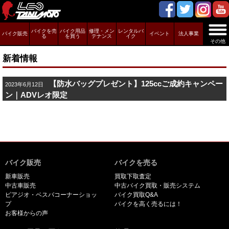
バイクを売
バイク用品
修理・メン
レンタルバ
バイク販売
イベント
法人事業
る
を買う
テナンス
イク
その他
新着情報
【防水バッグプレゼント】125ccご成約キャンペー
2023年6月12日
ン｜ADVレオ限定
バイク販売
バイクを売る
新車販売
買取下取査定
中古車販売
中古バイク買取・販売システム
ピアジオ・ベスパコーナーショッ
バイク買取Q&A
プ
バイクを高く売るには！
お客様からの声