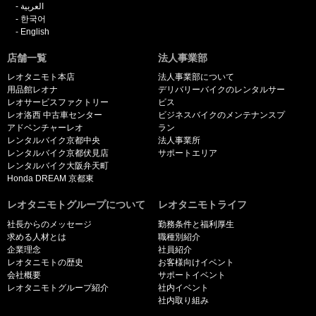
العربية
한국어
English
店舗一覧
法人事業部
レオタニモト本店
法人事業部について
用品館レオナ
デリバリーバイクのレンタルサー
レオサービスファクトリー
ビス
レオ洛西 中古車センター
ビジネスバイクのメンテナンスプ
アドベンチャーレオ
ラン
レンタルバイク京都中央
法人事業所
レンタルバイク京都伏見店
サポートエリア
レンタルバイク大阪弁天町
Honda DREAM 京都東
レオタニモトグループについて
レオタニモトライフ
社長からのメッセージ
勤務条件と福利厚生
求める人材とは
職種別紹介
企業理念
社員紹介
レオタニモトの歴史
お客様向けイベント
会社概要
サポートイベント
レオタニモトグループ紹介
社内イベント
社内取り組み