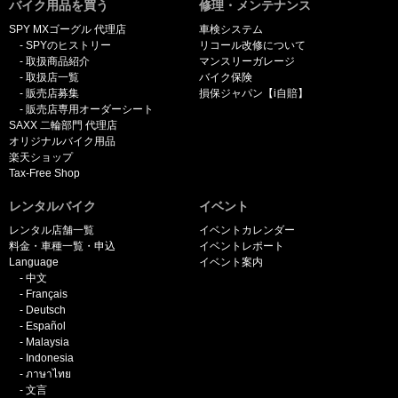
バイク用品を買う
修理・メンテナンス
SPY MXゴーグル 代理店
車検システム
SPYのヒストリー
リコール改修について
取扱商品紹介
マンスリーガレージ
取扱店一覧
バイク保険
販売店募集
損保ジャパン【i自賠】
販売店専用オーダーシート
SAXX 二輪部門 代理店
オリジナルバイク用品
楽天ショップ
Tax-Free Shop
レンタルバイク
イベント
レンタル店舗一覧
イベントカレンダー
料金・車種一覧・申込
イベントレポート
Language
イベント案内
中文
Français
Deutsch
Español
Malaysia
Indonesia
ภาษาไทย
文言