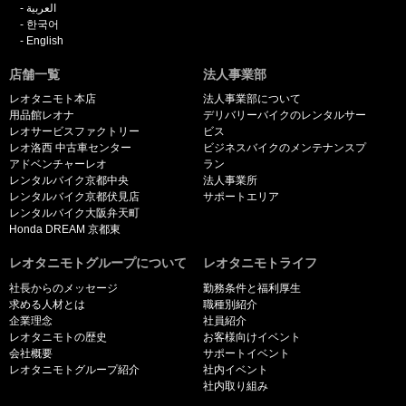
العربية
한국어
English
店舗一覧
法人事業部
レオタニモト本店
法人事業部について
用品館レオナ
デリバリーバイクのレンタルサー
レオサービスファクトリー
ビス
レオ洛西 中古車センター
ビジネスバイクのメンテナンスプ
アドベンチャーレオ
ラン
レンタルバイク京都中央
法人事業所
レンタルバイク京都伏見店
サポートエリア
レンタルバイク大阪弁天町
Honda DREAM 京都東
レオタニモトグループについて
レオタニモトライフ
社長からのメッセージ
勤務条件と福利厚生
求める人材とは
職種別紹介
企業理念
社員紹介
レオタニモトの歴史
お客様向けイベント
会社概要
サポートイベント
レオタニモトグループ紹介
社内イベント
社内取り組み