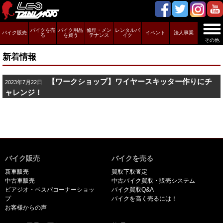
バイクを売
バイク用品
修理・メン
レンタルバ
バイク販売
イベント
法人事業
る
を買う
テナンス
イク
その他
新着情報
【ワークショップ】ワイヤースキッター作りにチ
2023年7月22日
ャレンジ！
バイク販売
バイクを売る
新車販売
買取下取査定
中古車販売
中古バイク買取・販売システム
ピアジオ・ベスパコーナーショッ
バイク買取Q&A
プ
バイクを高く売るには！
お客様からの声