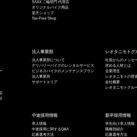
SAXX 二輪部門 代理店
オリジナルバイク用品
楽天ショップ
Tax-Free Shop
法人事業部
レオタニモトグ
法人事業部について
社長からのメッセ
デリバリーバイクのレンタルサービス
求める人材とは
ー
ビジネスバイクのメンテナンスプラン
企業理念
法人事業所
レオタニモトの歴
サポートエリア
会社概要
レオタニモトグル
店
町
中途採用情報
新卒採用情報
求人情報
学生向け求人情報
中途採用に関するQ&A
職種別紹介
応募選考方法
応募選考方法