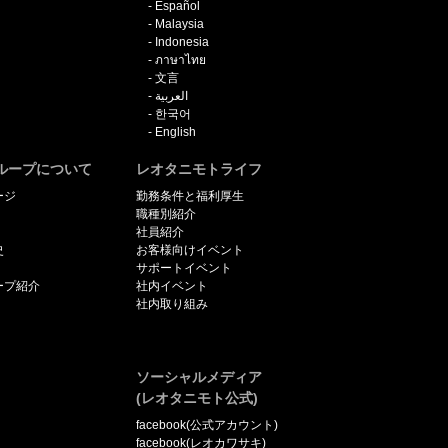
Español
Malaysia
Indonesia
ภาษาไทย
文言
العربية
한국어
English
ループについて
レオタニモトライフ
ージ
勤務条件と福利厚生
職種別紹介
社員紹介
史
お客様向けイベント
サポートイベント
ープ紹介
社内イベント
社内取り組み
ソーシャルメディア
(レオタニモト公式)
facebook(公式アカウント)
facebook(レオカワサキ)