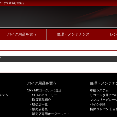
ターまで豊富な品揃え
バイク用品を買う
修理・メンテナンス
レ
グ
バイク用品を買う
修理・メンテナ
SPY MXゴーグル 代理店
車検システム
ステム
SPYのヒストリー
リコール改修につ
取扱商品紹介
マンスリーガレー
取扱店一覧
バイク保険
販売店募集
損保ジャパン【i自
販売店専用オーダーシート