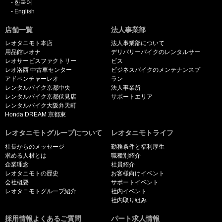
한국어
English
店舗一覧
法人事業部
レオタニモト本店
法人事業部について
用品館レオナ
デリバリーバイクのレンタルサー
レオサービスファクトリー
ビス
レオ洛西 中古車センター
ビジネスバイクのメンテナンスプ
アドベンチャーレオ
ラン
レンタルバイク京都中央
法人事業所
レンタルバイク京都伏見店
サポートエリア
レンタルバイク大阪弁天町
Honda DREAM 京都東
レオタニモトグループについて
レオタニモトライフ
社長からのメッセージ
勤務条件と福利厚生
求める人材とは
職種別紹介
企業理念
社員紹介
レオタニモトの歴史
お客様向けイベント
会社概要
サポートイベント
レオタニモトグループ紹介
社内イベント
社内取り組み
採用情報よくあるご質問
パート求人情報