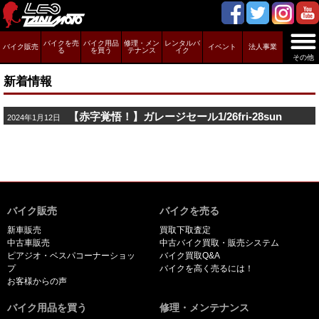
バイクを売
バイク用品
修理・メン
レンタルバ
バイク販売
イベント
法人事業
る
を買う
テナンス
イク
その他
新着情報
【赤字覚悟！】ガレージセール1/26fri-28sun
2024年1月12日
バイク販売
バイクを売る
新車販売
買取下取査定
中古車販売
中古バイク買取・販売システム
ピアジオ・ベスパコーナーショッ
バイク買取Q&A
プ
バイクを高く売るには！
お客様からの声
バイク用品を買う
修理・メンテナンス