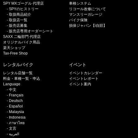
SPY MXゴーグル 代理店
車検システム
SPYのヒストリー
リコール改修について
取扱商品紹介
マンスリーガレージ
取扱店一覧
バイク保険
販売店募集
損保ジャパン【i自賠】
販売店専用オーダーシート
SAXX 二輪部門 代理店
オリジナルバイク用品
楽天ショップ
Tax-Free Shop
レンタルバイク
イベント
レンタル店舗一覧
イベントカレンダー
料金・車種一覧・申込
イベントレポート
Language
イベント案内
中文
Français
Deutsch
Español
Malaysia
Indonesia
ภาษาไทย
文言
العربية