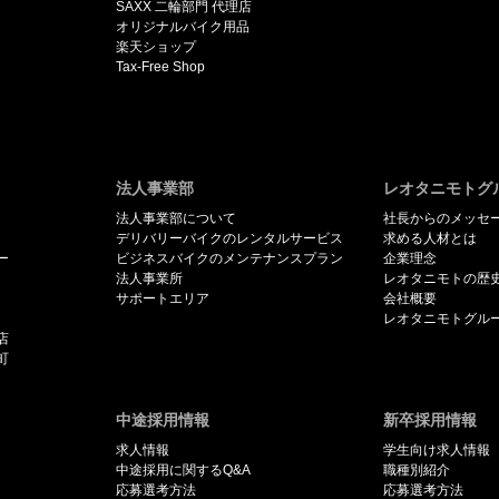
SAXX 二輪部門 代理店
オリジナルバイク用品
楽天ショップ
Tax-Free Shop
法人事業部
レオタニモトグ
法人事業部について
社長からのメッセ
デリバリーバイクのレンタルサービス
求める人材とは
ー
ビジネスバイクのメンテナンスプラン
企業理念
法人事業所
レオタニモトの歴
サポートエリア
会社概要
レオタニモトグル
店
町
中途採用情報
新卒採用情報
求人情報
学生向け求人情報
中途採用に関するQ&A
職種別紹介
応募選考方法
応募選考方法