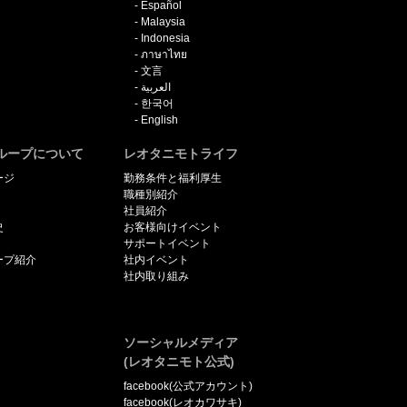
Español
Malaysia
Indonesia
ภาษาไทย
文言
العربية
한국어
English
ループについて
レオタニモトライフ
ージ
勤務条件と福利厚生
職種別紹介
社員紹介
史
お客様向けイベント
サポートイベント
ープ紹介
社内イベント
社内取り組み
ソーシャルメディア
(レオタニモト公式)
facebook(公式アカウント)
facebook(レオカワサキ)