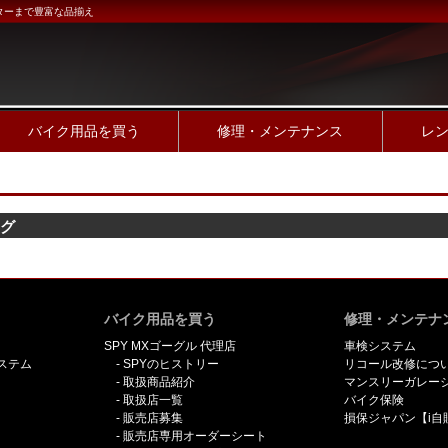
ターまで豊富な品揃え
バイク用品を買う
修理・メンテナンス
レ
ング
バイク用品を買う
修理・メンテナ
SPY MXゴーグル 代理店
車検システム
ステム
SPYのヒストリー
リコール改修につ
取扱商品紹介
マンスリーガレー
取扱店一覧
バイク保険
販売店募集
損保ジャパン【i自
販売店専用オーダーシート