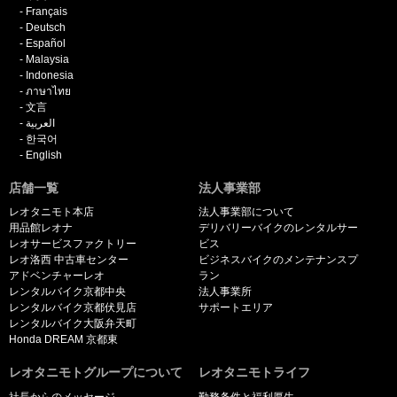
Français
Deutsch
Español
Malaysia
Indonesia
ภาษาไทย
文言
العربية
한국어
English
店舗一覧
法人事業部
レオタニモト本店
法人事業部について
用品館レオナ
デリバリーバイクのレンタルサー
レオサービスファクトリー
ビス
レオ洛西 中古車センター
ビジネスバイクのメンテナンスプ
アドベンチャーレオ
ラン
レンタルバイク京都中央
法人事業所
レンタルバイク京都伏見店
サポートエリア
レンタルバイク大阪弁天町
Honda DREAM 京都東
レオタニモトグループについて
レオタニモトライフ
社長からのメッセージ
勤務条件と福利厚生