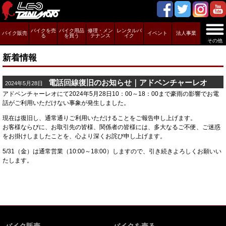
バイクを売
バイク用品
修理・メン
レンタルバ
バイク販売
イベント
法人事業
る
を買う
テナンス
イク
その他
新着情報
電話回線復旧のお知らせ｜アドベンチャーレオ
2024年5月28日
アドベンチャーレオにて2024年5月28日10：00～18：00まで豪雨の影響でお電
話がご利用いただけない事象が発生しました。
現在は復旧し、通常通りご利用いただけることをご報告申し上げます。
お客様ならびに、お取引先の皆様、関係者の皆様には、多大なるご不便、ご迷惑
をお掛けしましたことを、心より深くお詫び申し上げます。
5/31（金）は通常営業（10:00～18:00）しますので、引き続きよろしくお願いい
たします。
バイク販売
バイクを売る