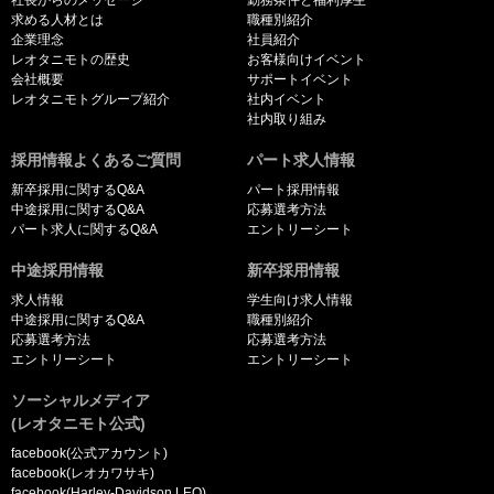
求める人材とは
職種別紹介
企業理念
社員紹介
レオタニモトの歴史
お客様向けイベント
会社概要
サポートイベント
レオタニモトグループ紹介
社内イベント
社内取り組み
採用情報よくあるご質問
パート求人情報
新卒採用に関するQ&A
パート採用情報
中途採用に関するQ&A
応募選考方法
パート求人に関するQ&A
エントリーシート
中途採用情報
新卒採用情報
求人情報
学生向け求人情報
中途採用に関するQ&A
職種別紹介
応募選考方法
応募選考方法
エントリーシート
エントリーシート
ソーシャルメディア
(レオタニモト公式)
facebook(公式アカウント)
facebook(レオカワサキ)
facebook(Harley-Davidson LEO)