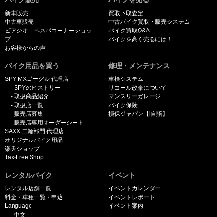
新車販売
買取下取査定
中古車販売
中古バイク買取・販売システム
ピアジオ・ベスパコーナーショッ
バイク買取Q&A
プ
バイクを高く売るには！
お客様からの声
バイク用品を買う
修理・メンテナンス
SPY MXゴーグル 代理店
車検システム
SPYのヒストリー
リコール改修について
取扱商品紹介
マンスリーガレージ
取扱店一覧
バイク保険
販売店募集
損保ジャパン【i自賠】
販売店専用オーダーシート
SAXX 二輪部門 代理店
オリジナルバイク用品
楽天ショップ
Tax-Free Shop
レンタルバイク
イベント
レンタル店舗一覧
イベントカレンダー
料金・車種一覧・申込
イベントレポート
Language
イベント案内
中文