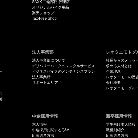
SAXX 二輪部門 代理店
オリジナルバイク用品
楽天ショップ
Tax-Free Shop
法人事業部
レオタニモトグ
法人事業部について
社長からのメッセ
デリバリーバイクのレンタルサービス
求める人材とは
ー
ビジネスバイクのメンテナンスプラン
企業理念
法人事業所
レオタニモトの歴
サポートエリア
会社概要
レオタニモトグル
店
町
中途採用情報
新卒採用情報
求人情報
学生向け求人情報
中途採用に関するQ&A
職種別紹介
応募選考方法
応募選考方法