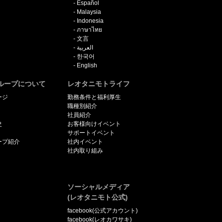
Español
Malaysia
Indonesia
ภาษาไทย
文言
العربية
한국어
English
ループについて
レオタニモトライフ
ージ
勤務条件と福利厚生
職種別紹介
社員紹介
史
お客様向けイベント
サポートイベント
ープ紹介
社内イベント
社内取り組み
ソーシャルメディア
(レオタニモト公式)
facebook(公式アカウント)
facebook(レオカワサキ)