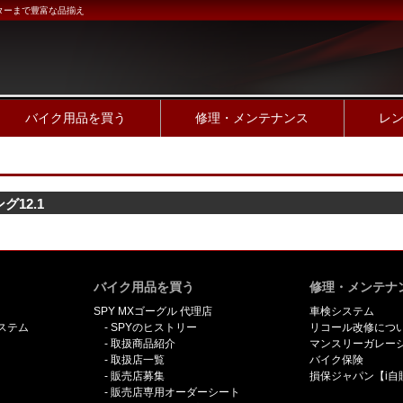
ターまで豊富な品揃え
バイク用品を買う
修理・メンテナンス
レ
12.1
バイク用品を買う
修理・メンテナ
SPY MXゴーグル 代理店
車検システム
ステム
SPYのヒストリー
リコール改修につ
取扱商品紹介
マンスリーガレー
取扱店一覧
バイク保険
販売店募集
損保ジャパン【i自
販売店専用オーダーシート