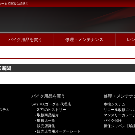
ターまで豊富な品揃え
バイク用品を買う
修理・メンテナンス
レ
日新聞
バイク用品を買う
修理・メンテナ
SPY MXゴーグル 代理店
車検システム
ステム
SPYのヒストリー
リコール改修につ
取扱商品紹介
マンスリーガレー
取扱店一覧
バイク保険
販売店募集
損保ジャパン【i自
販売店専用オーダーシート