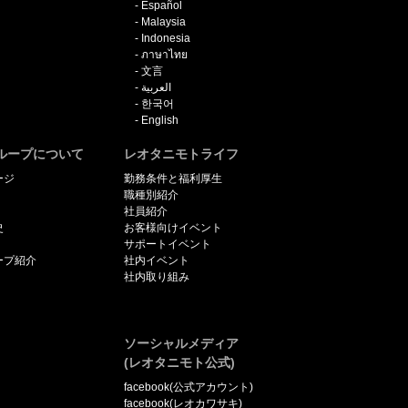
Español
Malaysia
Indonesia
ภาษาไทย
文言
العربية
한국어
English
ループについて
レオタニモトライフ
ージ
勤務条件と福利厚生
職種別紹介
社員紹介
史
お客様向けイベント
サポートイベント
ープ紹介
社内イベント
社内取り組み
ソーシャルメディア
(レオタニモト公式)
facebook(公式アカウント)
facebook(レオカワサキ)