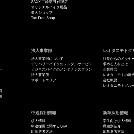
SAXX 二輪部門 代理店
オリジナルバイク用品
楽天ショップ
Tax-Free Shop
法人事業部
レオタニモトグ
法人事業部について
社長からのメッセ
デリバリーバイクのレンタルサービス
求める人材とは
ー
ビジネスバイクのメンテナンスプラン
企業理念
法人事業所
レオタニモトの歴
サポートエリア
会社概要
レオタニモトグル
店
町
中途採用情報
新卒採用情報
求人情報
学生向け求人情報
中途採用に関するQ&A
職種別紹介
応募選考方法
応募選考方法