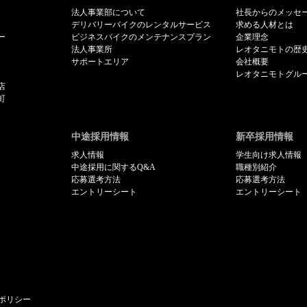
法人事業部について
社長からのメッセ
デリバリーバイクのレンタルサービス
求める人材とは
ー
ビジネスバイクのメンテナンスプラン
企業理念
法人事業所
レオタニモトの歴
サポートエリア
会社概要
レオタニモトグル
店
町
中途採用情報
新卒採用情報
求人情報
学生向け求人情報
中途採用に関するQ&A
職種別紹介
応募選考方法
応募選考方法
エントリーシート
エントリーシート
ポリシー