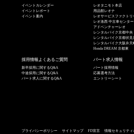
イベントカレンダー
レオタニモト本店
イベントレポート
用品館レオナ
イベント案内
レオサービスファクトリ
レオ洛西 中古車センター
アドベンチャーレオ
レンタルバイク京都中央
レンタルバイク京都伏見
レンタルバイク大阪弁天
Honda DREAM 京都東
採用情報よくあるご質問
パート求人情報
新卒採用に関するQ&A
パート採用情報
中途採用に関するQ&A
応募選考方法
パート求人に関するQ&A
エントリーシート
プライバシーポリシー
サイトマップ
FD宣言
情報セキュリティ