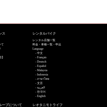
ンス
レンタルバイク
レンタル店舗一覧
いて
料金・車種一覧・申込
ジ
Language
中文
賠】
Français
Deutsch
Español
Malaysia
Indonesia
ภาษาไทย
文言
العربية
한국어
English
ループについて
レオタニモトライフ