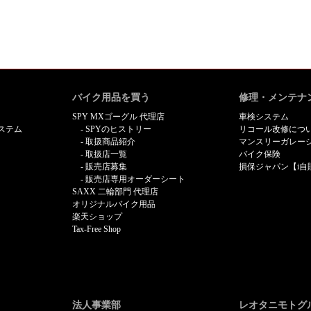
バイク用品を買う
修理・メンテナ
SPY MXゴーグル 代理店
車検システム
ステム
SPYのヒストリー
リコール改修につ
取扱商品紹介
マンスリーガレー
取扱店一覧
バイク保険
販売店募集
損保ジャパン【i自
販売店専用オーダーシート
SAXX 二輪部門 代理店
オリジナルバイク用品
楽天ショップ
Tax-Free Shop
法人事業部
レオタニモトグ