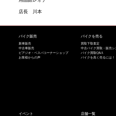
用品館レオナ
店長 川本
バイク販売
バイクを売る
新車販売
買取下取査定
中古車販売
中古バイク買取・販売シ
ピアジオ・ベスパコーナーショップ
バイク買取Q&A
お客様からの声
バイクを高く売るには！
イベント
店舗一覧