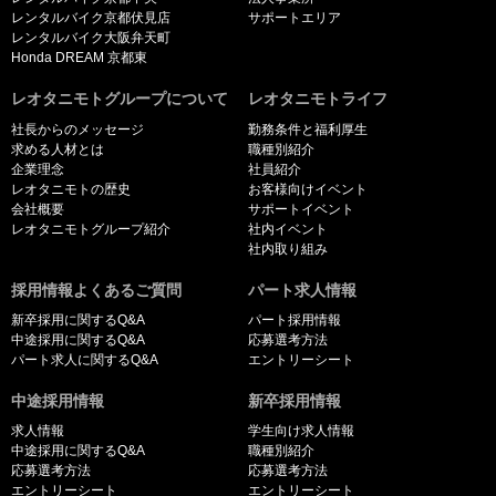
レンタルバイク京都伏見店
サポートエリア
レンタルバイク大阪弁天町
Honda DREAM 京都東
レオタニモトグループについて
レオタニモトライフ
社長からのメッセージ
勤務条件と福利厚生
求める人材とは
職種別紹介
企業理念
社員紹介
レオタニモトの歴史
お客様向けイベント
会社概要
サポートイベント
レオタニモトグループ紹介
社内イベント
社内取り組み
採用情報よくあるご質問
パート求人情報
新卒採用に関するQ&A
パート採用情報
中途採用に関するQ&A
応募選考方法
パート求人に関するQ&A
エントリーシート
中途採用情報
新卒採用情報
求人情報
学生向け求人情報
中途採用に関するQ&A
職種別紹介
応募選考方法
応募選考方法
エントリーシート
エントリーシート