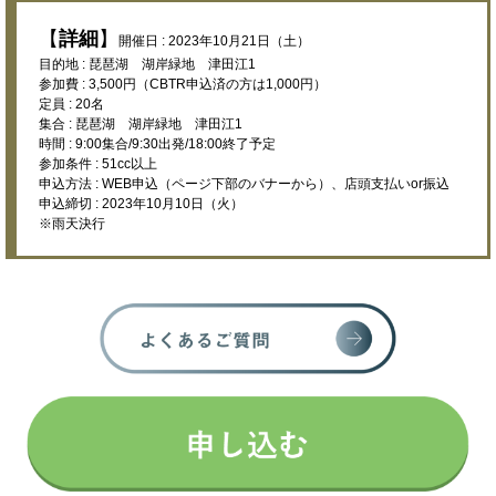
【
詳細
】
開催日 : 2023年10月21日（土）
目的地 : 琵琶湖 湖岸緑地 津田江1
参加費 : 3,500円（CBTR申込済の方は1,000円）
定員 : 20名
集合 : 琵琶湖 湖岸緑地 津田江1
時間 : 9:00集合/9:30出発/18:00終了予定
参加条件 : 51cc以上
申込方法 : WEB申込（ページ下部のバナーから）、店頭支払いor振込
申込締切 : 2023年10月10日（火）
※雨天決行