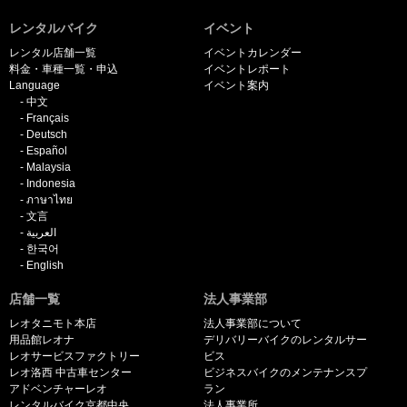
レンタルバイク
イベント
レンタル店舗一覧
イベントカレンダー
料金・車種一覧・申込
イベントレポート
Language
イベント案内
中文
Français
Deutsch
Español
Malaysia
Indonesia
ภาษาไทย
文言
العربية
한국어
English
店舗一覧
法人事業部
レオタニモト本店
法人事業部について
用品館レオナ
デリバリーバイクのレンタルサー
レオサービスファクトリー
ビス
レオ洛西 中古車センター
ビジネスバイクのメンテナンスプ
アドベンチャーレオ
ラン
レンタルバイク京都中央
法人事業所