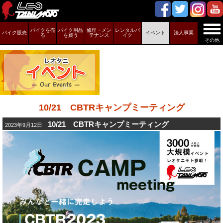
バイクを売
バイク用品
修理・メン
レンタルバ
バイク販売
イベント
法人事業
る
を買う
テナンス
イク
その他
10/21 CBTRキャンプミーティング
10/21 CBTRキャンプミーティング
2023年9月12日