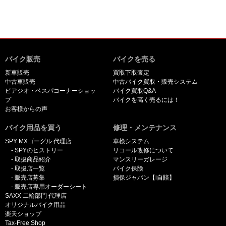
バイク販売
バイクを売る
新車販売
買取下取査定
中古車販売
中古バイク買取・販売システム
ピアジオ・ベスパコーナーショッ
バイク買取Q&A
プ
バイクを高く売るには！
お客様からの声
バイク用品を買う
修理・メンテナンス
SPY MXゴーグル 代理店
車検システム
SPYのヒストリー
リコール改修について
取扱商品紹介
マンスリーガレージ
取扱店一覧
バイク保険
販売店募集
損保ジャパン【i自賠】
販売店専用オーダーシート
SAXX 二輪部門 代理店
オリジナルバイク用品
楽天ショップ
Tax-Free Shop