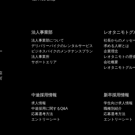
法人事業部
レオタニモトグ
法人事業部について
社長からのメッセ
デリバリーバイクのレンタルサービス
求める人材とは
ー
ビジネスバイクのメンテナンスプラン
企業理念
法人事業所
レオタニモトの歴
サポートエリア
会社概要
レオタニモトグル
店
町
中途採用情報
新卒採用情報
求人情報
学生向け求人情報
中途採用に関するQ&A
職種別紹介
応募選考方法
応募選考方法
エントリーシート
エントリーシート