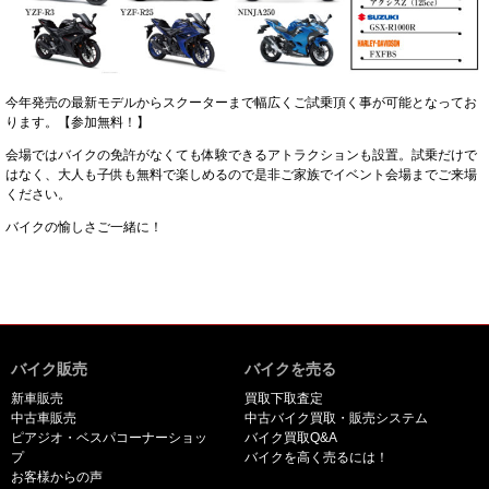
今年発売の最新モデルからスクーターまで幅広くご試乗頂く事が可能となってお
ります。【参加無料！】
会場ではバイクの免許がなくても体験できるアトラクションも設置。試乗だけで
はなく、大人も子供も無料で楽しめるので是非ご家族でイベント会場までご来場
ください。
バイクの愉しさご一緒に！
バイク販売
バイクを売る
新車販売
買取下取査定
中古車販売
中古バイク買取・販売システム
ピアジオ・ベスパコーナーショッ
バイク買取Q&A
プ
バイクを高く売るには！
お客様からの声