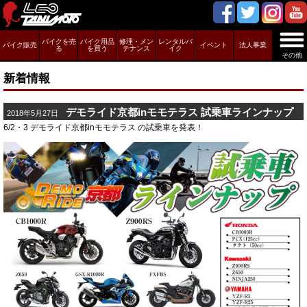
バイクを売
バイク用品
修理・メン
レンタルバ
バイク販売
イベント
法人事業
る
を買う
テナンス
イク
その他
新着情報
デモライド京都inモモテラス 試乗車ラインナップ
2018年5月27日
6/2・3 デモライド京都inモモテラス の試乗車を発表！