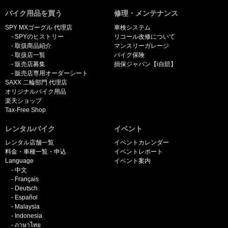
バイク用品を買う
修理・メンテナンス
SPY MXゴーグル 代理店
車検システム
SPYのヒストリー
リコール改修について
取扱商品紹介
マンスリーガレージ
取扱店一覧
バイク保険
販売店募集
損保ジャパン【i自賠】
販売店専用オーダーシート
SAXX 二輪部門 代理店
オリジナルバイク用品
楽天ショップ
Tax-Free Shop
レンタルバイク
イベント
レンタル店舗一覧
イベントカレンダー
料金・車種一覧・申込
イベントレポート
Language
イベント案内
中文
Français
Deutsch
Español
Malaysia
Indonesia
ภาษาไทย