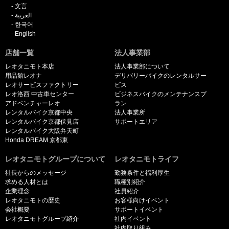
文言
العربية
한국어
English
店舗一覧
法人事業部
レオタニモト本店
法人事業部について
用品館レオナ
デリバリーバイクのレンタルサー
レオサービスファクトリー
ビス
レオ洛西 中古車センター
ビジネスバイクのメンテナンスプ
アドベンチャーレオ
ラン
レンタルバイク京都中央
法人事業所
レンタルバイク京都伏見店
サポートエリア
レンタルバイク大阪弁天町
Honda DREAM 京都東
レオタニモトグループについて
レオタニモトライフ
社長からのメッセージ
勤務条件と福利厚生
求める人材とは
職種別紹介
企業理念
社員紹介
レオタニモトの歴史
お客様向けイベント
会社概要
サポートイベント
レオタニモトグループ紹介
社内イベント
社内取り組み