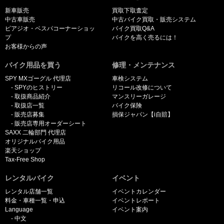
新車販売
買取下取査定
中古車販売
中古バイク買取・販売システム
ピアジオ・ベスパコーナーショッ
バイク買取Q&A
プ
バイクを高く売るには！
お客様からの声
バイク用品を買う
修理・メンテナンス
SPY MXゴーグル 代理店
車検システム
SPYのヒストリー
リコール改修について
取扱商品紹介
マンスリーガレージ
取扱店一覧
バイク保険
販売店募集
損保ジャパン【i自賠】
販売店専用オーダーシート
SAXX 二輪部門 代理店
オリジナルバイク用品
楽天ショップ
Tax-Free Shop
レンタルバイク
イベント
レンタル店舗一覧
イベントカレンダー
料金・車種一覧・申込
イベントレポート
Language
イベント案内
中文