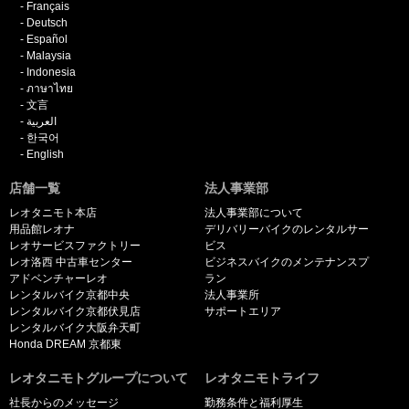
Français
Deutsch
Español
Malaysia
Indonesia
ภาษาไทย
文言
العربية
한국어
English
店舗一覧
法人事業部
レオタニモト本店
法人事業部について
用品館レオナ
デリバリーバイクのレンタルサー
レオサービスファクトリー
ビス
レオ洛西 中古車センター
ビジネスバイクのメンテナンスプ
アドベンチャーレオ
ラン
レンタルバイク京都中央
法人事業所
レンタルバイク京都伏見店
サポートエリア
レンタルバイク大阪弁天町
Honda DREAM 京都東
レオタニモトグループについて
レオタニモトライフ
社長からのメッセージ
勤務条件と福利厚生