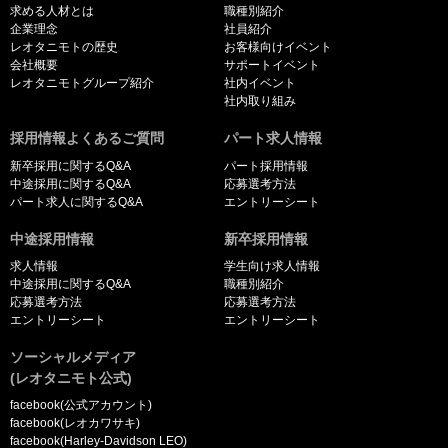
求める人材とは
職種別紹介
企業理念
社員紹介
レオタニモトの歴史
お客様向けイベント
会社概要
サポートイベント
レオタニモトグループ紹介
社内イベント
社内取り組み
採用情報よくあるご質問
パート求人情報
新卒採用に関するQ&A
パート採用情報
中途採用に関するQ&A
応募選考方法
パート求人に関するQ&A
エントリーシート
中途採用情報
新卒採用情報
求人情報
学生向け求人情報
中途採用に関するQ&A
職種別紹介
応募選考方法
応募選考方法
エントリーシート
エントリーシート
ソーシャルメディア
(レオタニモト公式)
facebook(公式アカウント)
facebook(レオカワサキ)
facebook(Harley-Davidson LEO)