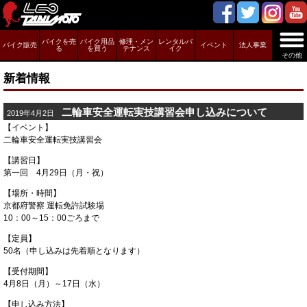
バイクを売
バイク用品
修理・メン
レンタルバ
バイク販売
イベント
法人事業
る
を買う
テナンス
イク
その他
新着情報
二輪車安全運転実技講習会申し込みについて
2019年4月2日
【イベント】
二輪車安全運転実技講習会
【講習日】
第一回 4月29日（月・祝）
【場所・時間】
京都府警察 運転免許試験場
10：00～15：00ごろまで
【定員】
50名（申し込みは先着順となります）
【受付期間】
4月8日（月）～17日（水）
【申し込み方法】