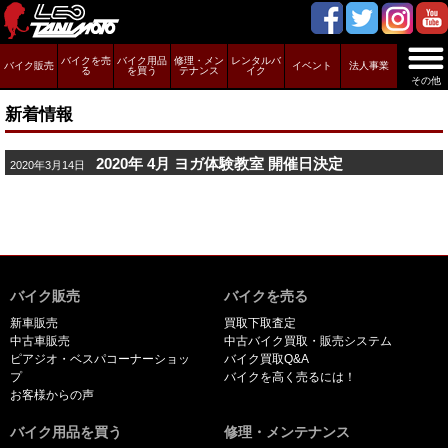
バイクを売
バイク用品
修理・メン
レンタルバ
バイク販売
イベント
法人事業
る
を買う
テナンス
イク
その他
新着情報
2020年 4月 ヨガ体験教室 開催日決定
2020年3月14日
バイク販売
バイクを売る
新車販売
買取下取査定
中古車販売
中古バイク買取・販売システム
ピアジオ・ベスパコーナーショッ
バイク買取Q&A
プ
バイクを高く売るには！
お客様からの声
バイク用品を買う
修理・メンテナンス