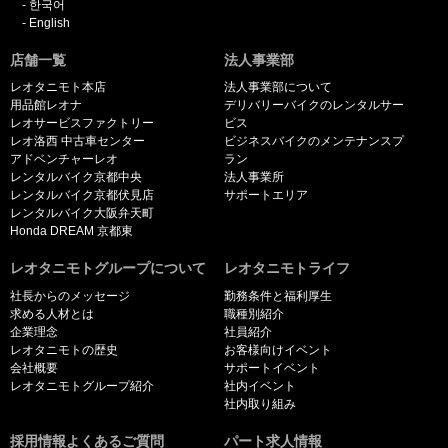
한국어
English
店舗一覧
法人事業部
レオタニモト本店
法人事業部について
用品館レオナ
デリバリーバイクのレンタルサー
レオサービスファクトリー
ビス
レオ洛西 中古車センター
ビジネスバイクのメンテナンスプ
アドベンチャーレオ
ラン
レンタルバイク京都中央
法人事業所
レンタルバイク京都伏見店
サポートエリア
レンタルバイク大阪弁天町
Honda DREAM 京都東
レオタニモトグループについて
レオタニモトライフ
社長からのメッセージ
勤務条件と福利厚生
求める人材とは
職種別紹介
企業理念
社員紹介
レオタニモトの歴史
お客様向けイベント
会社概要
サポートイベント
レオタニモトグループ紹介
社内イベント
社内取り組み
採用情報よくあるご質問
パート求人情報