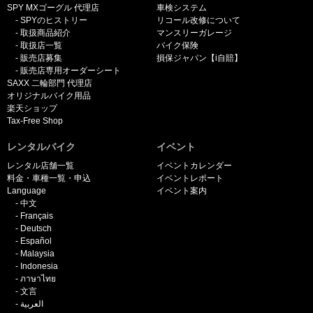
SPY MXゴーグル 代理店
車検システム
SPYのヒストリー
リコール改修について
取扱商品紹介
マンスリーガレージ
取扱店一覧
バイク保険
販売店募集
損保ジャパン【i自賠】
販売店専用オーダーシート
SAXX 二輪部門 代理店
オリジナルバイク用品
楽天ショップ
Tax-Free Shop
レンタルバイク
イベント
レンタル店舗一覧
イベントカレンダー
料金・車種一覧・申込
イベントレポート
Language
イベント案内
中文
Français
Deutsch
Español
Malaysia
Indonesia
ภาษาไทย
文言
العربية