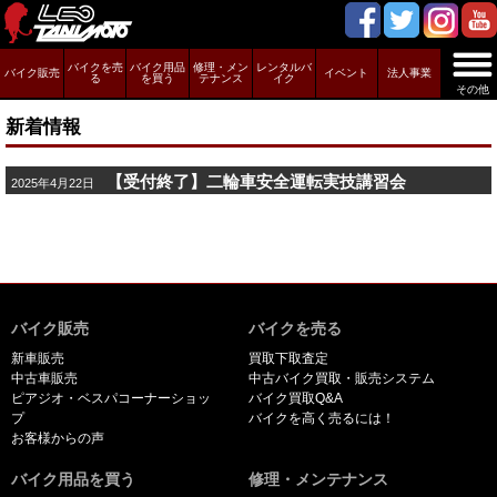
バイクを売
バイク用品
修理・メン
レンタルバ
バイク販売
イベント
法人事業
る
を買う
テナンス
イク
その他
新着情報
【受付終了】二輪車安全運転実技講習会
2025年4月22日
バイク販売
バイクを売る
新車販売
買取下取査定
中古車販売
中古バイク買取・販売システム
ピアジオ・ベスパコーナーショッ
バイク買取Q&A
プ
バイクを高く売るには！
お客様からの声
バイク用品を買う
修理・メンテナンス