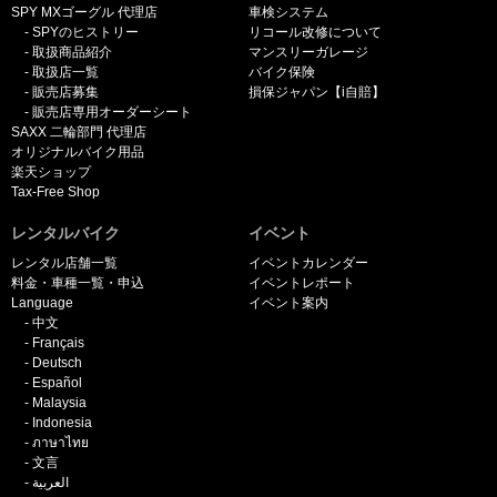
SPY MXゴーグル 代理店
車検システム
SPYのヒストリー
リコール改修について
取扱商品紹介
マンスリーガレージ
取扱店一覧
バイク保険
販売店募集
損保ジャパン【i自賠】
販売店専用オーダーシート
SAXX 二輪部門 代理店
オリジナルバイク用品
楽天ショップ
Tax-Free Shop
レンタルバイク
イベント
レンタル店舗一覧
イベントカレンダー
料金・車種一覧・申込
イベントレポート
Language
イベント案内
中文
Français
Deutsch
Español
Malaysia
Indonesia
ภาษาไทย
文言
العربية