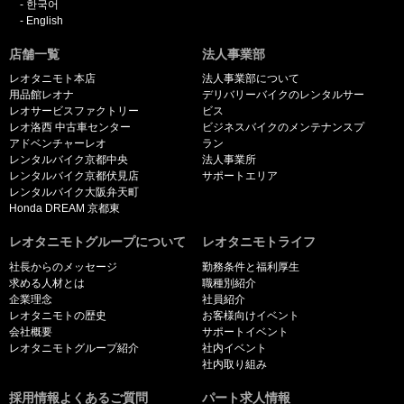
한국어
English
店舗一覧
法人事業部
レオタニモト本店
法人事業部について
用品館レオナ
デリバリーバイクのレンタルサー
レオサービスファクトリー
ビス
レオ洛西 中古車センター
ビジネスバイクのメンテナンスプ
アドベンチャーレオ
ラン
レンタルバイク京都中央
法人事業所
レンタルバイク京都伏見店
サポートエリア
レンタルバイク大阪弁天町
Honda DREAM 京都東
レオタニモトグループについて
レオタニモトライフ
社長からのメッセージ
勤務条件と福利厚生
求める人材とは
職種別紹介
企業理念
社員紹介
レオタニモトの歴史
お客様向けイベント
会社概要
サポートイベント
レオタニモトグループ紹介
社内イベント
社内取り組み
採用情報よくあるご質問
パート求人情報