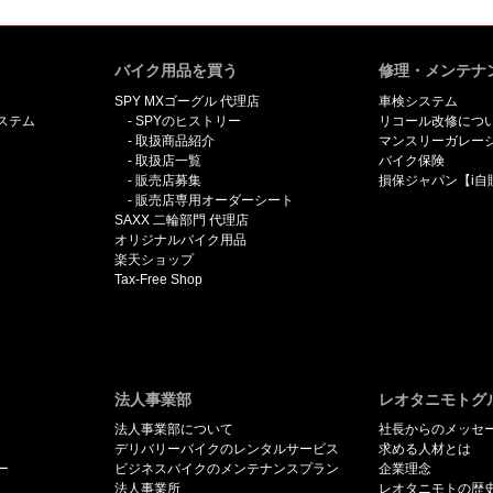
バイク用品を買う
修理・メンテナ
SPY MXゴーグル 代理店
車検システム
ステム
SPYのヒストリー
リコール改修につ
取扱商品紹介
マンスリーガレー
取扱店一覧
バイク保険
販売店募集
損保ジャパン【i自
販売店専用オーダーシート
SAXX 二輪部門 代理店
オリジナルバイク用品
楽天ショップ
Tax-Free Shop
法人事業部
レオタニモトグ
法人事業部について
社長からのメッセ
デリバリーバイクのレンタルサービス
求める人材とは
ー
ビジネスバイクのメンテナンスプラン
企業理念
法人事業所
レオタニモトの歴