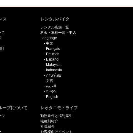
ンス
レンタルバイク
レンタル店舗一覧
いて
料金・車種一覧・申込
ジ
Language
中文
賠】
Français
Deutsch
Español
Malaysia
Indonesia
ภาษาไทย
文言
العربية
한국어
English
ループについて
レオタニモトライフ
ージ
勤務条件と福利厚生
職種別紹介
社員紹介
史
お客様向けイベント