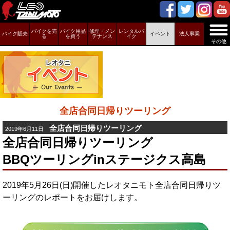
バイクを売
バイク用品
修理・メン
レンタルバ
バイク販売
イベント
法人事業
る
を買う
テナンス
イク
その他
全店合同日帰りツーリング
全店合同日帰りツーリング
2019年6月11日
全店合同日帰りツーリング
BBQツーリングinステージクス高島
2019年5月26日(日)開催したレオタニモト全店合同日帰りツ
ーリングのレポートをお届けします。