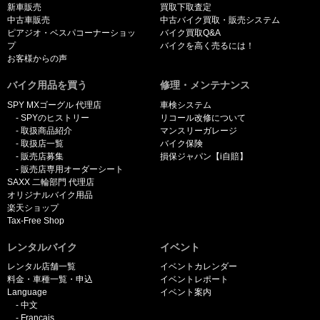
新車販売
買取下取査定
中古車販売
中古バイク買取・販売システム
ピアジオ・ベスパコーナーショッ
バイク買取Q&A
プ
バイクを高く売るには！
お客様からの声
バイク用品を買う
修理・メンテナンス
SPY MXゴーグル 代理店
車検システム
SPYのヒストリー
リコール改修について
取扱商品紹介
マンスリーガレージ
取扱店一覧
バイク保険
販売店募集
損保ジャパン【i自賠】
販売店専用オーダーシート
SAXX 二輪部門 代理店
オリジナルバイク用品
楽天ショップ
Tax-Free Shop
レンタルバイク
イベント
レンタル店舗一覧
イベントカレンダー
料金・車種一覧・申込
イベントレポート
Language
イベント案内
中文
Français