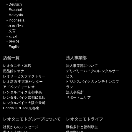
Deutsch
Español
Malaysia
Indonesia
ภาษาไทย
文言
العربية
한국어
English
店舗一覧
法人事業部
レオタニモト本店
法人事業部について
用品館レオナ
デリバリーバイクのレンタルサー
レオサービスファクトリー
ビス
レオ洛西 中古車センター
ビジネスバイクのメンテナンスプ
アドベンチャーレオ
ラン
レンタルバイク京都中央
法人事業所
レンタルバイク京都伏見店
サポートエリア
レンタルバイク大阪弁天町
Honda DREAM 京都東
レオタニモトグループについて
レオタニモトライフ
社長からのメッセージ
勤務条件と福利厚生