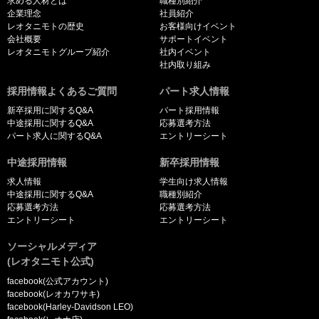
求める人材とは
職種別紹介
企業理念
社員紹介
レオタニモトの歴史
お客様向けイベント
会社概要
サポートイベント
レオタニモトグループ紹介
社内イベント
社内取り組み
採用情報よくあるご質問
パート求人情報
新卒採用に関するQ&A
パート採用情報
中途採用に関するQ&A
応募選考方法
パート求人に関するQ&A
エントリーシート
中途採用情報
新卒採用情報
求人情報
学生向け求人情報
中途採用に関するQ&A
職種別紹介
応募選考方法
応募選考方法
エントリーシート
エントリーシート
ソーシャルメディア
(レオタニモト公式)
facebook(公式アカウント)
facebook(レオカワサキ)
facebook(Harley-Davidson LEO)