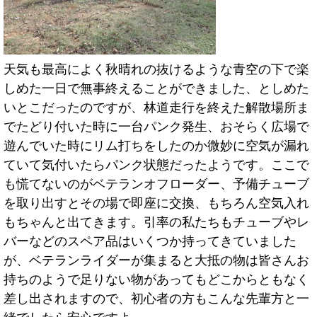
天気も最高によく秋晴れの抜けるような青空の下で楽
しめた一日で無事終えることができました、としめた
いとこだったのですが、林道走行を終えた解散場所ま
でたどり付いた時に一台パンク発生、おそらく広場で
遊んでいた時にリム打ちをしたのか微妙に空気が漏れ
ていて気付いたらパンク状態だったようです。ここで
も慌てないのがベテランオフローダー、予備チューブ
を取り出すとその場で即座に交換、もちろん空気入れ
もちゃんと出てきます。引率の私たちもチューブやレ
バーなどのスペア品はいくつか持ってきていました
が、ベテランライダーが集まると大抵の物は皆さんお
持ちのようで足りない物があってもどこからともなく
差し出されますので、初心者の方もこんな先輩方と一