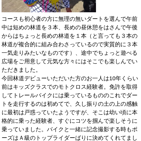
コースも初心者の方に無理の無いダートを選んで午前
中は短めの林道を３本、長めの昼休憩をはさんで午後
からはちょっと長めの林道を１本（と言っても３本の
林道が複合的に組み合わさっているので実質的に３本
一気走りみたいなものです）、途中でちょっと遊べる
広場をご用意して元気な方々にはそこでも楽しんでい
ただきました。
今回林道デビューいただいた方のお一人は10年くらい
前はキッズクラスでのモトクロス経験者。免許を取得
してトレールバイクには乗っているもののこれでダー
トを走行するのは初めてで、久し振りの土の上の感触
に最初は戸惑っていたようですが、そこは幼い頃に本
格的に乗った経験者、すぐにコツを掴んで楽しそうに
乗っていました。バイクと一緒に記念撮影する時もポ
ーズはＡ級のトップライダーばりに決めてくれてまし