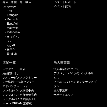
料金・車種一覧・申込
イベントレポート
Language
イベント案内
中文
Français
Deutsch
Español
Malaysia
Indonesia
ภาษาไทย
文言
العربية
한국어
English
店舗一覧
法人事業部
レオタニモト本店
法人事業部について
用品館レオナ
デリバリーバイクのレンタルサー
レオサービスファクトリー
ビス
レオ洛西 中古車センター
ビジネスバイクのメンテナンスプ
アドベンチャーレオ
ラン
レンタルバイク京都中央
法人事業所
レンタルバイク京都伏見店
サポートエリア
レンタルバイク大阪弁天町
Honda DREAM 京都東