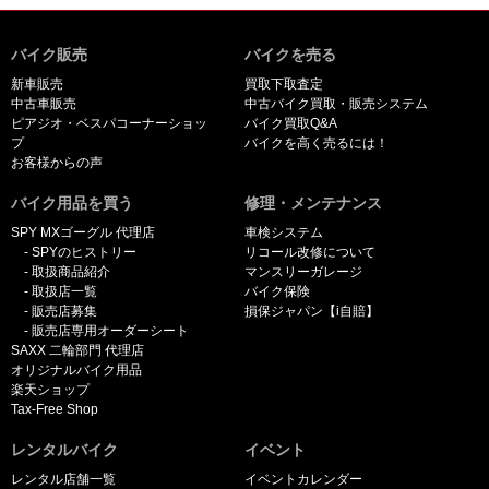
バイク販売
バイクを売る
新車販売
買取下取査定
中古車販売
中古バイク買取・販売システム
ピアジオ・ベスパコーナーショッ
バイク買取Q&A
プ
バイクを高く売るには！
お客様からの声
バイク用品を買う
修理・メンテナンス
SPY MXゴーグル 代理店
車検システム
SPYのヒストリー
リコール改修について
取扱商品紹介
マンスリーガレージ
取扱店一覧
バイク保険
販売店募集
損保ジャパン【i自賠】
販売店専用オーダーシート
SAXX 二輪部門 代理店
オリジナルバイク用品
楽天ショップ
Tax-Free Shop
レンタルバイク
イベント
レンタル店舗一覧
イベントカレンダー