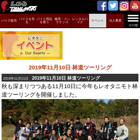
バイクを売
バイク用品
修理・メン
レンタルバ
バイク販売
イベント
法人事業
る
を買う
テナンス
イク
その他
2019年11月10日 林道ツーリング
2019年11月10日 林道ツーリング
2019年11月21日
秋も深まりつつある11月10日に今年もレオタニモト林
道ツーリングを開催しました。