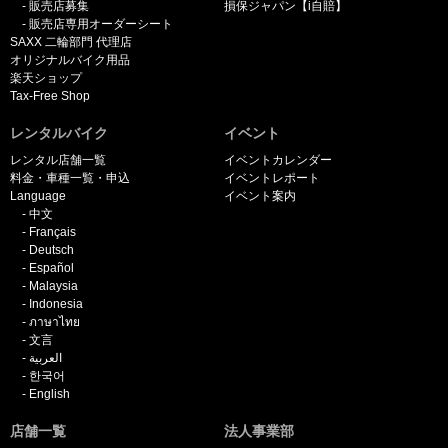
販売店募集
損保ジャパン【i自賠】
販売店専用オーダーシート
SAXX 二輪部門 代理店
オリジナルバイク用品
楽天ショップ
Tax-Free Shop
レンタルバイク
イベント
レンタル店舗一覧
イベントカレンダー
料金・車種一覧・申込
イベントレポート
Language
イベント案内
中文
Français
Deutsch
Español
Malaysia
Indonesia
ภาษาไทย
文言
العربية
한국어
English
店舗一覧
法人事業部