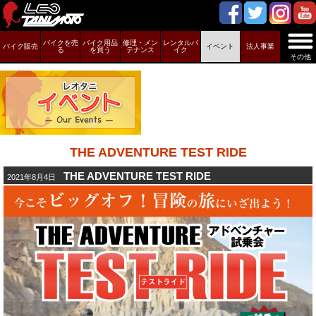
バイクを売
バイク用品
修理・メン
レンタルバ
バイク販売
イベント
法人事業
る
を買う
テナンス
イク
その他
THE ADVENTURE TEST RIDE
THE ADVENTURE TEST RIDE
2021年8月4日