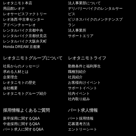
レオタニモト本店
法人事業部について
用品館レオナ
デリバリーバイクのレンタルサー
レオサービスファクトリー
ビス
レオ洛西 中古車センター
ビジネスバイクのメンテナンスプ
アドベンチャーレオ
ラン
レンタルバイク京都中央
法人事業所
レンタルバイク京都伏見店
サポートエリア
レンタルバイク大阪弁天町
Honda DREAM 京都東
レオタニモトグループについて
レオタニモトライフ
社長からのメッセージ
勤務条件と福利厚生
求める人材とは
職種別紹介
企業理念
社員紹介
レオタニモトの歴史
お客様向けイベント
会社概要
サポートイベント
レオタニモトグループ紹介
社内イベント
社内取り組み
採用情報よくあるご質問
パート求人情報
新卒採用に関するQ&A
パート採用情報
中途採用に関するQ&A
応募選考方法
パート求人に関するQ&A
エントリーシート