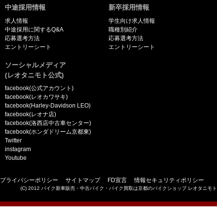
中途採用情報
新卒採用情報
求人情報
学生向け求人情報
中途採用に関するQ&A
職種別紹介
応募選考方法
応募選考方法
エントリーシート
エントリーシート
ソーシャルメディア
(レオタニモト公式)
facebook(公式アカウント)
facebook(レオカワサキ)
facebook(Harley-Davidson LEO)
facebook(レオナ店)
facebook(洛西店中古車センター)
facebook(ホンダドリーム京都東)
Twitter
instagram
Youtube
プライバシーポリシー
サイトマップ
FD宣言
情報セキュリティポリシー
(C) 2012 バイク新車販売・中古バイク・バイク買取は京都のバイクショップ レオタニモト