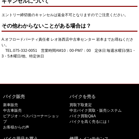
キャンセルについて
エントリー締切後のキャンセルは返金不可となりますのでご注意ください。
その他わからないことがある場合は？
A.オフロードパーティ責任者 レオ洛西店中古車センター 岩本までお尋ねくださ
い。
TEL.075-332-0051 営業時間AM10：00-PM7：00 定休日:毎週水曜日/第1・
3・5木曜日/他、特定休日
バイク販売
バイクを売る
新車販売
買取下取査定
中古車販売
中古バイク買取・販売システム
ピアジオ・ベスパコーナーショッ
バイク買取Q&A
プ
バイクを高く売るには！
お客様からの声
バイク用品を買う
修理・メンテナンス