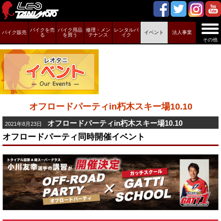
バイクを売
バイク用品
修理・メン
レンタルバ
バイク販売
イベント
法人事業
る
を買う
テナンス
イク
その他
オフロードパーティin朽木スキー場10.10
オフロードパーティin朽木スキー場10.10
2021年8月23日
オフロードパーティ同時開催イベント