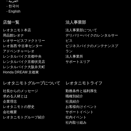
العربية
한국어
English
店舗一覧
法人事業部
レオタニモト本店
法人事業部について
用品館レオナ
デリバリーバイクのレンタルサー
レオサービスファクトリー
ビス
レオ洛西 中古車センター
ビジネスバイクのメンテナンスプ
アドベンチャーレオ
ラン
レンタルバイク京都中央
法人事業所
レンタルバイク京都伏見店
サポートエリア
レンタルバイク大阪弁天町
Honda DREAM 京都東
レオタニモトグループについて
レオタニモトライフ
社長からのメッセージ
勤務条件と福利厚生
求める人材とは
職種別紹介
企業理念
社員紹介
レオタニモトの歴史
お客様向けイベント
会社概要
サポートイベント
レオタニモトグループ紹介
社内イベント
社内取り組み