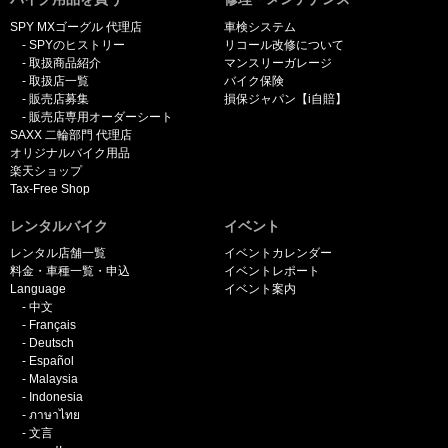
SPY MXゴーグル 代理店
車検システム
SPYのヒストリー
リコール改修について
取扱商品紹介
マンスリーガレージ
取扱店一覧
バイク保険
販売店募集
損保ジャパン【i自賠】
販売店専用オーダーシート
SAXX 二輪部門 代理店
オリジナルバイク用品
楽天ショップ
Tax-Free Shop
レンタルバイク
イベント
レンタル店舗一覧
イベントカレンダー
料金・車種一覧・申込
イベントレポート
Language
イベント案内
中文
Français
Deutsch
Español
Malaysia
Indonesia
ภาษาไทย
文言