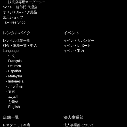
販売店専用オーダーシート
SAXX 二輪部門 代理店
オリジナルバイク用品
楽天ショップ
Tax-Free Shop
レンタルバイク
イベント
レンタル店舗一覧
イベントカレンダー
料金・車種一覧・申込
イベントレポート
Language
イベント案内
中文
Français
Deutsch
Español
Malaysia
Indonesia
ภาษาไทย
文言
العربية
한국어
English
店舗一覧
法人事業部
レオタニモト本店
法人事業部について