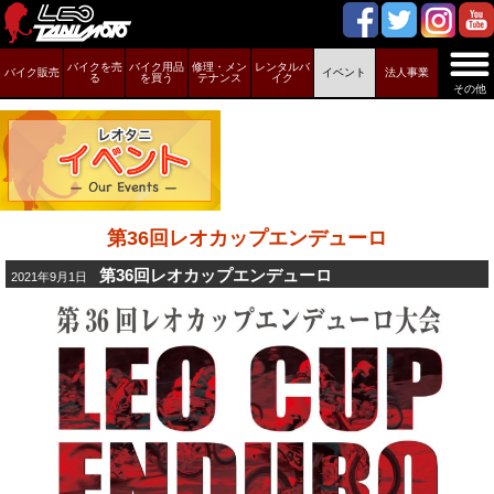
バイクを売
バイク用品
修理・メン
レンタルバ
バイク販売
イベント
法人事業
る
を買う
テナンス
イク
その他
第36回レオカップエンデューロ
第36回レオカップエンデューロ
2021年9月1日