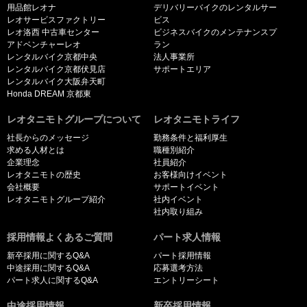
用品館レオナ
デリバリーバイクのレンタルサー
レオサービスファクトリー
ビス
レオ洛西 中古車センター
ビジネスバイクのメンテナンスプ
アドベンチャーレオ
ラン
レンタルバイク京都中央
法人事業所
レンタルバイク京都伏見店
サポートエリア
レンタルバイク大阪弁天町
Honda DREAM 京都東
レオタニモトグループについて
レオタニモトライフ
社長からのメッセージ
勤務条件と福利厚生
求める人材とは
職種別紹介
企業理念
社員紹介
レオタニモトの歴史
お客様向けイベント
会社概要
サポートイベント
レオタニモトグループ紹介
社内イベント
社内取り組み
採用情報よくあるご質問
パート求人情報
新卒採用に関するQ&A
パート採用情報
中途採用に関するQ&A
応募選考方法
パート求人に関するQ&A
エントリーシート
中途採用情報
新卒採用情報