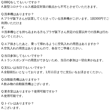
Q.BBQをしてもいいですか？
A.新型コロナウィルス感染症対策の観点から不可とさせていただきます。
Q.洗車機はありますか？
A.プラザ阪下さんが設置してくださっている洗車機がございます。1回300円でご
利用いただけま
す。
※洗車機などを持ち込まれる方もプラザ阪下さん所定の位置以外での洗車は行わ
ないでください。
Q.エア抜きしたあと、乗って帰れるように空気入れの用意はありますか？
A.空気入れの用意はありませんので、各自でご準備ください。
Q.当日参加してもいいですか？
A.トランスポンダーの用意ができないため、当日の参加は一切出来かねます。
Q.支払いは当日でもいいですか？
A.全額前払いとなっております。1月11日までに支払いをお済ませください。
Q.自動販売機はありますか？
A.飲み物の自動販売機はございます。
Q.更衣室はありますか？使用可能ですか？
A.使用可能です。
Q.トイレはありますか？
A.ございます。