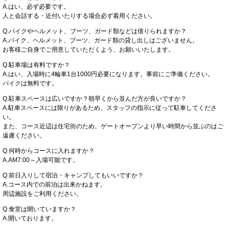
A.はい、必ず必要です。
人と会話する・近付いたりする場合必ず着用ください。
Q.バイクやヘルメット、ブーツ、ガード類などは借りられますか？
A.バイク、ヘルメット、ブーツ、ガード類の貸し出しはございません。
お客様ご自身でご用意していただくよう、お願いいたします。
Q.駐車場は有料ですか？
A.はい、入場時に4輪車1台1000円必要になります。事前にご準備ください。
バイクは無料です。
Q.駐車スペースは広いですか？朝早くから並んだ方が良いですか？
A.駐車スペースには限りがあるため、スタッフの指示に従って駐車してくださ
い。
また、コース近辺は住宅街のため、ゲートオープンより早い時間から並ぶのはご
遠慮ください。
Q.何時からコースに入れますか？
A.AM7:00～入場可能です。
Q.前日入りして宿泊・キャンプしてもいいですか？
A.コース内での前泊は出来かねます。
周辺施設をご利用ください。
Q.食堂は開いていますか？
A.開いております。