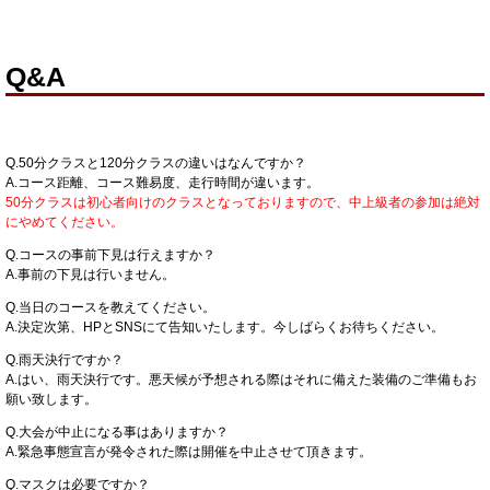
Q&A
Q.50分クラスと120分クラスの違いはなんですか？
A.コース距離、コース難易度、走行時間が違います。
50分クラスは初心者向けのクラスとなっておりますので、中上級者の参加は絶対
にやめてください。
Q.コースの事前下見は行えますか？
A.事前の下見は行いません。
Q.当日のコースを教えてください。
A.決定次第、HPとSNSにて告知いたします。今しばらくお待ちください。
Q.雨天決行ですか？
A.はい、雨天決行です。悪天候が予想される際はそれに備えた装備のご準備もお
願い致します。
Q.大会が中止になる事はありますか？
A.緊急事態宣言が発令された際は開催を中止させて頂きます。
Q.マスクは必要ですか？