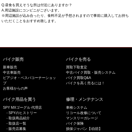
Q.昼食を買えそうな所は付近にありますか？
A.周辺施設にコンビニがございます。
※周辺施設が込み合ったり、食料不足が予想されますので事前に購入してお持ち
いただくことをおすすめ致します。
バイク販売
バイクを売る
新車販売
買取下取査定
中古車販売
中古バイク買取・販売システム
ピアジオ・ベスパコーナーショッ
バイク買取Q&A
プ
バイクを高く売るには！
お客様からの声
バイク用品を買う
修理・メンテナンス
SPY MXゴーグル 代理店
車検システム
SPYのヒストリー
リコール改修について
取扱商品紹介
マンスリーガレージ
取扱店一覧
バイク保険
販売店募集
損保ジャパン【i自賠】