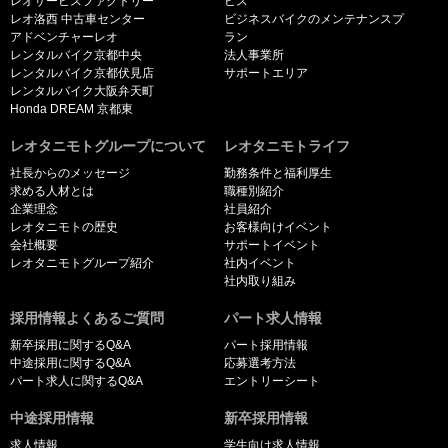
レオサービスファクトリー
ビス
レオ洛西 中古車センター
ビジネスバイクのメンテナンスプ
アドベンチャーレオ
ラン
レンタルバイク京都中央
法人事業所
レンタルバイク京都伏見店
サポートエリア
レンタルバイク大阪弁天町
Honda DREAM 京都東
レオタニモトグループについて
レオタニモトライフ
社長からのメッセージ
勤務条件と福利厚生
求める人材とは
職種別紹介
企業理念
社員紹介
レオタニモトの歴史
お客様向けイベント
会社概要
サポートイベント
レオタニモトグループ紹介
社内イベント
社内取り組み
採用情報よくあるご質問
パート求人情報
新卒採用に関するQ&A
パート採用情報
中途採用に関するQ&A
応募選考方法
パート求人に関するQ&A
エントリーシート
中途採用情報
新卒採用情報
求人情報
学生向け求人情報