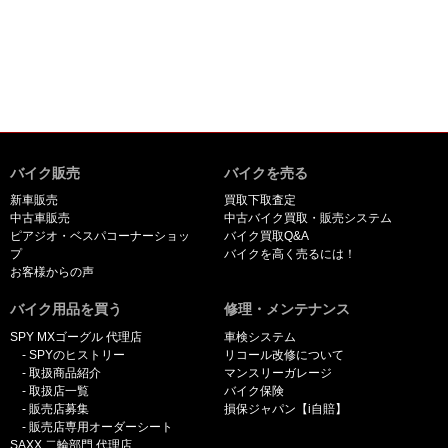
バイク販売
バイクを売る
新車販売
買取下取査定
中古車販売
中古バイク買取・販売システム
ピアジオ・ベスパコーナーショッ
バイク買取Q&A
プ
バイクを高く売るには！
お客様からの声
バイク用品を買う
修理・メンテナンス
SPY MXゴーグル 代理店
車検システム
SPYのヒストリー
リコール改修について
取扱商品紹介
マンスリーガレージ
取扱店一覧
バイク保険
販売店募集
損保ジャパン【i自賠】
販売店専用オーダーシート
SAXX 二輪部門 代理店