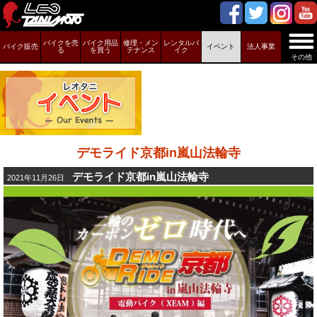
バイクを売
バイク用品
修理・メン
レンタルバ
バイク販売
イベント
法人事業
る
を買う
テナンス
イク
その他
デモライド京都in嵐山法輪寺
デモライド京都in嵐山法輪寺
2021年11月26日