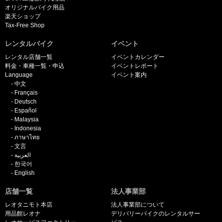
オリジナルバイク用品
楽天ショップ
Tax-Free Shop
レンタルバイク
イベント
レンタル店舗一覧
イベントカレンダー
料金・車種一覧・申込
イベントレポート
Language
イベント案内
中文
Français
Deutsch
Español
Malaysia
Indonesia
ภาษาไทย
文言
العربية
한국어
English
店舗一覧
法人事業部
レオタニモト本店
法人事業部について
用品館レオナ
デリバリーバイクのレンタルサー