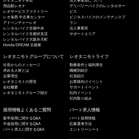
レオタニモト本店
法人事業部について
用品館レオナ
デリバリーバイクのレンタルサー
レオサービスファクトリー
ビス
レオ洛西 中古車センター
ビジネスバイクのメンテナンスプ
アドベンチャーレオ
ラン
レンタルバイク京都中央
法人事業所
レンタルバイク京都伏見店
サポートエリア
レンタルバイク大阪弁天町
Honda DREAM 京都東
レオタニモトグループについて
レオタニモトライフ
社長からのメッセージ
勤務条件と福利厚生
求める人材とは
職種別紹介
企業理念
社員紹介
レオタニモトの歴史
お客様向けイベント
会社概要
サポートイベント
レオタニモトグループ紹介
社内イベント
社内取り組み
採用情報よくあるご質問
パート求人情報
新卒採用に関するQ&A
パート採用情報
中途採用に関するQ&A
応募選考方法
パート求人に関するQ&A
エントリーシート