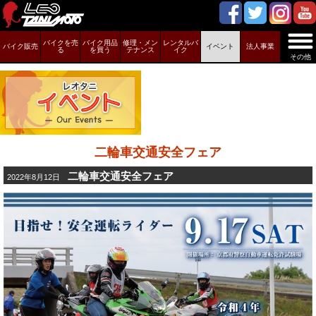
バイクを売
バイク用品
修理・メン
レンタルバ
バイク販売
イベント
法人事業
る
を買う
テナンス
イク
その他
二輪車交通安全フェア
二輪車交通安全フェア
2022年8月12日