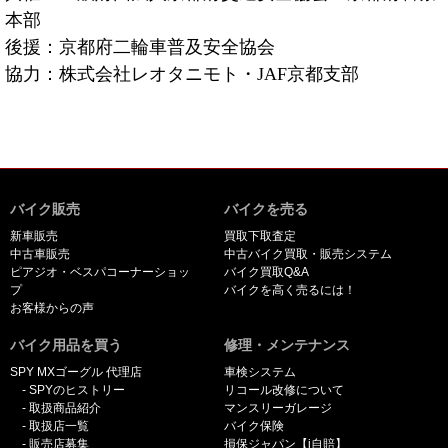
本部
後援：京都府二輪車普及安全協会
協力：株式会社レオタニモト・JAF京都支部
バイク販売
バイクを売る
新車販売
買取下取査定
中古車販売
中古バイク買取・販売システム
ピアジオ・ベスパコーナーショッ
バイク買取Q&A
プ
バイクを高く売るには！
お客様からの声
バイク用品を買う
修理・メンテナンス
SPY MXゴーグル 代理店
車検システム
SPYのヒストリー
リコール改修について
取扱商品紹介
マンスリーガレージ
取扱店一覧
バイク保険
販売店募集
損保ジャパン【i自賠】