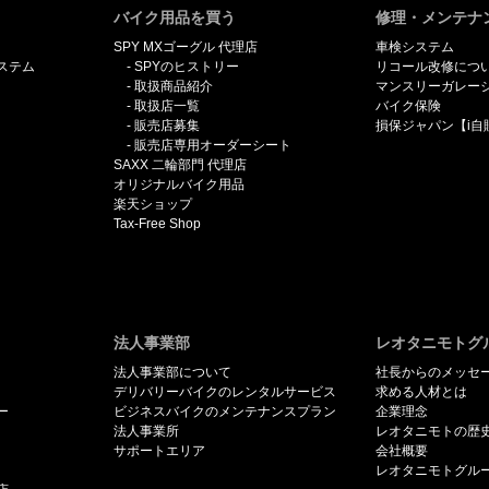
バイク用品を買う
修理・メンテナ
SPY MXゴーグル 代理店
車検システム
ステム
SPYのヒストリー
リコール改修につ
取扱商品紹介
マンスリーガレー
取扱店一覧
バイク保険
販売店募集
損保ジャパン【i自
販売店専用オーダーシート
SAXX 二輪部門 代理店
オリジナルバイク用品
楽天ショップ
Tax-Free Shop
法人事業部
レオタニモトグ
法人事業部について
社長からのメッセ
デリバリーバイクのレンタルサービス
求める人材とは
ー
ビジネスバイクのメンテナンスプラン
企業理念
法人事業所
レオタニモトの歴
サポートエリア
会社概要
レオタニモトグル