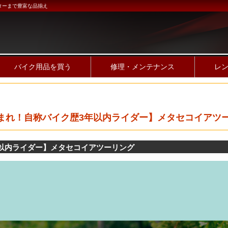
ターまで豊富な品揃え
バイク用品を買う
修理・メンテナンス
レ
 【あつまれ！自称バイク歴3年以内ライダー】メタセコイアツ
歴3年以内ライダー】メタセコイアツーリング