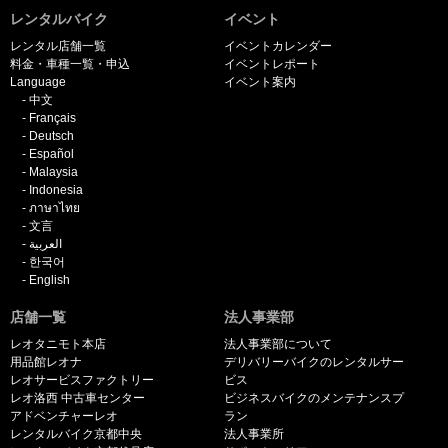
レンタルバイク
イベント
レンタル店舗一覧
イベントカレンダー
料金・車種一覧・申込
イベントレポート
Language
イベント案内
中文
Français
Deutsch
Español
Malaysia
Indonesia
ภาษาไทย
文言
العربية
한국어
English
店舗一覧
法人事業部
レオタニモト本店
法人事業部について
用品館レオナ
デリバリーバイクのレンタルサー
レオサービスファクトリー
ビス
レオ洛西 中古車センター
ビジネスバイクのメンテナンスプ
アドベンチャーレオ
ラン
レンタルバイク京都中央
法人事業所