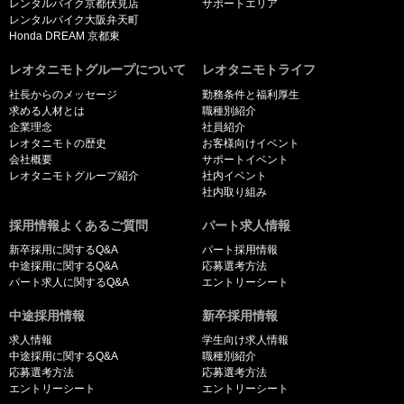
レンタルバイク京都伏見店
サポートエリア
レンタルバイク大阪弁天町
Honda DREAM 京都東
レオタニモトグループについて
レオタニモトライフ
社長からのメッセージ
勤務条件と福利厚生
求める人材とは
職種別紹介
企業理念
社員紹介
レオタニモトの歴史
お客様向けイベント
会社概要
サポートイベント
レオタニモトグループ紹介
社内イベント
社内取り組み
採用情報よくあるご質問
パート求人情報
新卒採用に関するQ&A
パート採用情報
中途採用に関するQ&A
応募選考方法
パート求人に関するQ&A
エントリーシート
中途採用情報
新卒採用情報
求人情報
学生向け求人情報
中途採用に関するQ&A
職種別紹介
応募選考方法
応募選考方法
エントリーシート
エントリーシート