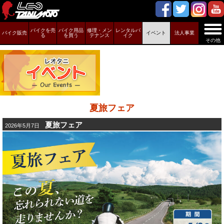
バイクを売
バイク用品
修理・メン
レンタルバ
バイク販売
イベント
法人事業
る
を買う
テナンス
イク
その他
夏旅フェア
夏旅フェア
2026年5月7日